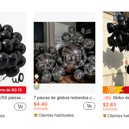
6
rro de $0.13
 fiestas, Adecuados para ceremonia de graduación, Halloween, decoración de fiesta de cumpleaños
7 piezas de globos redondos con lámina de plata (1 pieza de 32 pulgadas, 3 piezas de 22 pulgadas, 3 piezas de 10 pulgadas) para decoración de bodas, cumpleaños, Día de San Valentín, aniversario, Día de la Madre, Día del Padre, fiesta de graduación, globos esféricos 4D
Globo de foil con lazo negro de 21 pulgadas, 
-5%
$4.40
$2.85
Estimado
Estimado
Clientes habituales
les
Clientes ha