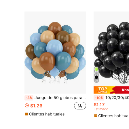
39
Aho
Juego de 50 globos para fiesta, incluye globos de látex gruesos anti-estallido de 10 pulgadas en azul niebla, azul macaron, nude, café y marrón, con cinta a juego opcional, perfecto para cumpleaños, fiesta temática, baby shower, boda, Día de San Valentín, propuesta de compromiso, aniversario, baile de graduación, revelación de género, decoración y accesorios de fotografía para diversas escenas interiores y exteriores
10/20/30/40/50 piezas Globos negros, Tamaños 18/12/10/5 pulgadas, Globos de látex negros, Globos para
-3%
-10%
$1.17
$1.26
Estimado
Clientes habituales
Clientes habitua