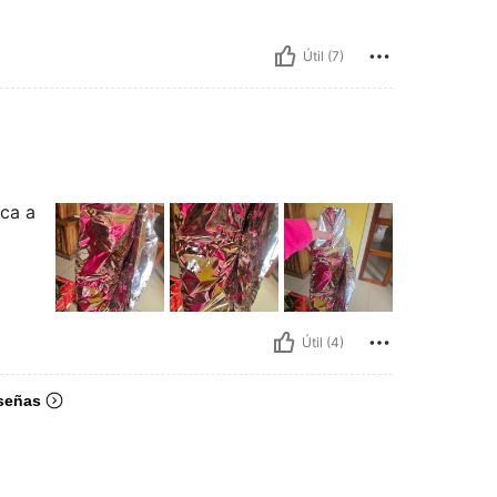
Útil (7)
ica a
Útil (4)
señas