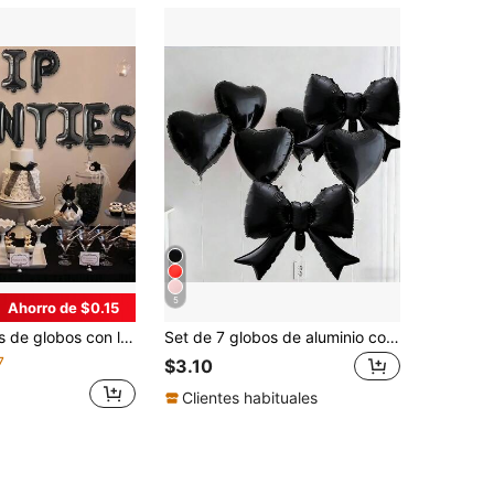
5
Ahorro de $0.15
/40 negro para hombres/mujeres, decoraciones de fiesta de cumpleaños 30/40 con globos y pancarta, decoración de fiesta de cumpleaños 30 con tema oscuro gótico
Set de 7 globos de aluminio con forma de corazón y lazo de color negro, decoración para bodas, cumpleaños, aniversarios, San Valentín, Año Nuevo, Navidad
7
$3.10
Clientes habituales