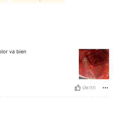
olor va bien
Útil (11)