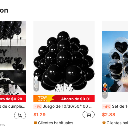
ron
8
7
rro de $0.28
Ahorro de $0.01
 de corazón de 18 pulgadas + globo de lámina de amor + globos de látex, perfecto para fiesta de cumpleaños, decoración romántica de dormitorio, sorpresa de medianoche
Juego de 10/30/50/100 piezas de globos negros, textura mate premium, adecuado para decoración de fiesta de cumpleaños, boda, Día de San Valentín, aniversario, propuesta, evento empresarial y fondo de fotografía. Se puede hacer arco DIY, decoración de mesa o de habitación, crear una atmósfera misteriosa y elegante, mostrar estilo y sensación premium
Set de 10 globos Bobo transparentes de 20 pulgadas con globos de lámina en forma de corazón rojo, a
-1%
-4%
$1.29
$2.88
Clientes habituales
Clientes ha
les