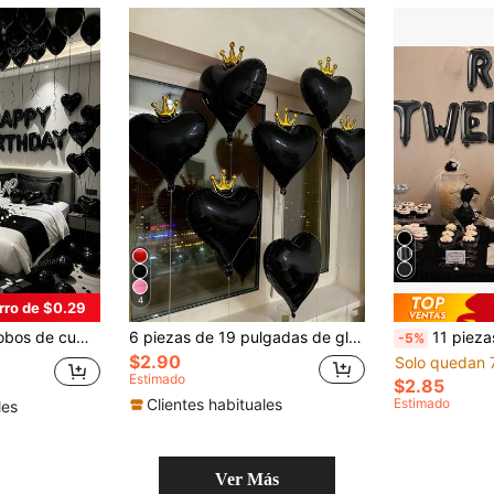
4
rro de $0.29
 globos de látex, perfecto para fiesta de cumpleaños, decoración de aniversario, decoración del hogar, decoración de fiesta de cumpleaños para hombres y mujeres
6 piezas de 19 pulgadas de globos flotantes con forma de corona y corazón, adecuados para decoración de bodas, Día de la Madre, propuestas, accesorios fotográficos, decoración interior/exterior, despedida de soltera, cumpleaños
11 piezas de globos con letras negras " TWENTIES", decoraciones de cumpleaños 30
-5%
$2.90
Solo quedan 
Estimado
$2.85
Clientes habituales
Estimado
les
Ver Más