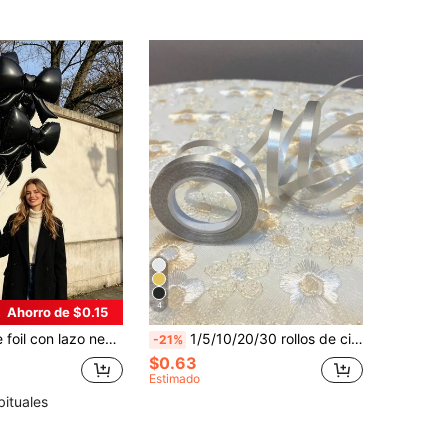
4
Ahorro de $0.15
adecuado para decoración de fiesta de cumpleaños, boda, Día de San Valentín, Año Nuevo
1/5/10/20/30 rollos de cinta decorativa metálica dorada para globos, cintas de globos dorados de 10M de largo, adecuadas para fiestas, bodas, cumpleaños, celebraciones, envoltura de regalos y talla grande
-21%
$0.63
Estimado
bituales