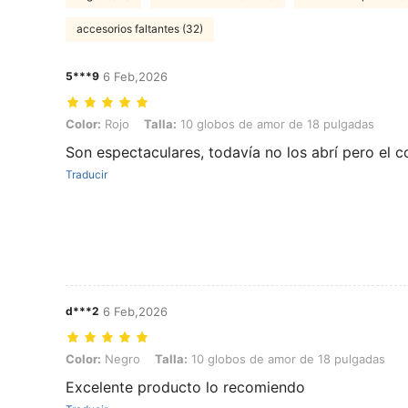
accesorios faltantes (32)
5***9
6 Feb,2026
Color: Rojo, Talla: 10 globos de amor de 18 pulgadas
Color:
Rojo
Talla:
10 globos de amor de 18 pulgadas
Son espectaculares, todavía no los abrí pero el c
Traducir
d***2
6 Feb,2026
Color: Negro, Talla: 10 globos de amor de 18 pulgadas
Color:
Negro
Talla:
10 globos de amor de 18 pulgadas
Excelente producto lo recomiendo