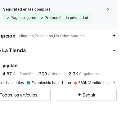
Seguridad en las compras
Pagos seguros
Protección de privacidad
4.87
309
2.3K
ipción
Ninguno,Polietileno,No Other Material
4.87
309
2.3K
 La Tienda
4.87
309
2.3K
4.87
309
2.3K
yiyilan
4.87
309
2.3K
Calificación
Artículos
Seguidores
5***5
seguido
Hace 1 día
4.87
309
2.3K
tes habituales
Establecido hace 1 año
560K Vendido recientemente
4.87
309
2.3K
Todos los artículos
Seguir
4.87
309
2.3K
4.87
309
2.3K
4.87
309
2.3K