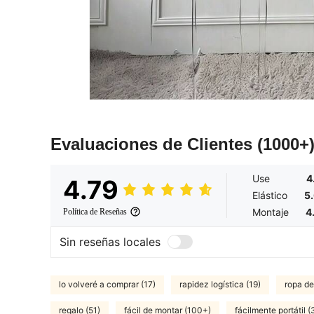
Evaluaciones de Clientes
(1000+
Use
4
4.79
Elástico
5
Montaje
4
Política de Reseñas
Sin reseñas locales
lo volveré a comprar (17)
rapidez logística (19)
ropa de
regalo (51)
fácil de montar (100+)
fácilmente portátil (