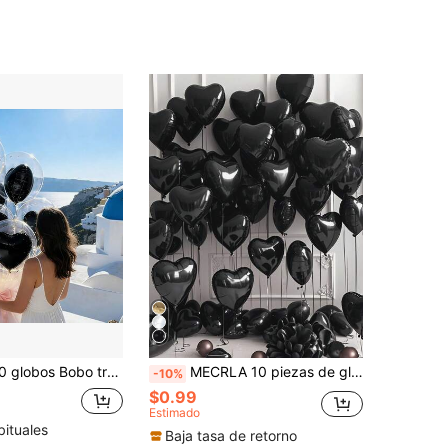
decuado para el Día de San Valentín, cumpleaños, bodas, propuestas y celebraciones de aniversario, globos grandes en forma de corazón rojo - decoración de globos para interiores y exteriores
MECRLA 10 piezas de globos de lámina con forma de corazón negro, adecuados para decoración de lugar de boda, decoración de fiesta de propuesta, decoración de banquete de boda, decoración de pared de fondo, decoración de fiesta de despedida de soltera, decoración de fiesta de cumpleaños 2026
-10%
$0.99
Estimado
bituales
Baja tasa de retorno