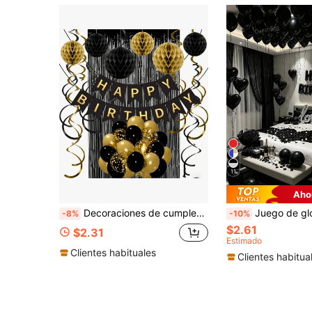
11
Aho
Decoraciones de cumpleaños en negro y dorado, adecuadas tanto para hombres como para mujeres. El juego de globos Recosis en negro y dorado incluye una pancarta de "Feliz Cumpleaños", globos de panal, un vórtice colgante en forma de estrella y decoraciones de cortina de papel de aluminio.
Juego de globos de cumpleaños negro 18/526/544 piezas - 500 piezas de pétalos artificiales negros + globo pancarta de feliz cumpleaños de 16 pulgadas + globo de lámina con forma de corazón +
-8%
-10%
$2.61
$2.31
Estimado
Clientes habituales
Clientes habitua