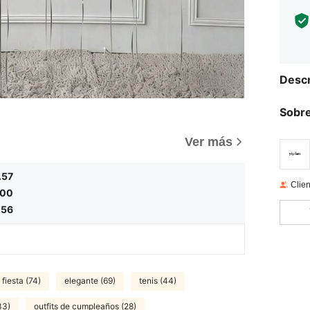
Descr
Sobre
)
Ver más
.57
Clien
.00
.56
 fiesta (74)
elegante (69)
tenis (44)
33)
outfits de cumpleaños (28)