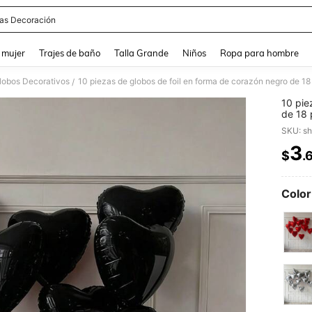
tas Decoración
and down arrow keys to navigate search Búsqueda reciente and Busca y Encuentr
 mujer
Trajes de baño
Talla Grande
Niños
Ropa para hombre
lobos Decorativos
/
10 pie
de 18 
cumple
SKU: s
decora
3
$
.
PR
Color