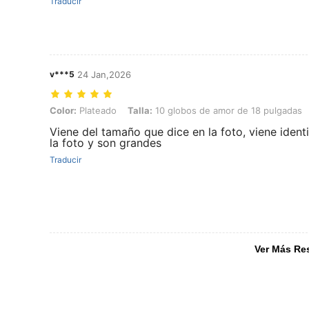
Traducir
v***5
24 Jan,2026
Color: Plateado, Talla: 10 globos de amor de 18 pulgadas
Color:
Plateado
Talla:
10 globos de amor de 18 pulgadas
Viene del tamaño que dice en la foto, viene ident
la foto y son grandes
Traducir
Ver Más Re