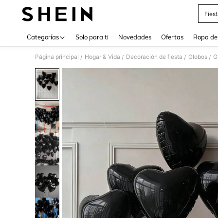
Fies
Use up 
Categorías
Solo para ti
Novedades
Ofertas
Ropa de
Página principal
Hogar & Vida
Decoración de fiesta
Globos
G
/
/
/
/