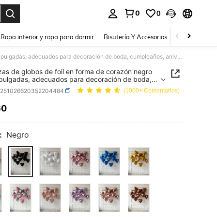
0
0
a. Press Enter to select.
Ropa interior y ropa para dormir
Bisutería Y Accesorios
Zapatos
H
10 piezas de globos de foil en forma de corazón negro de 18 pulgadas, adecuados para decoración de boda, cumpleaños, aniversario, Día de San Valentín, decoración de interiores
zas de globos de foil en forma de corazón negro
pulgadas, adecuados para decoración de boda,
años, aniversario, Día de San Valentín,
h251026620352204484
(1000+ Comentarios)
ción de interiores
60
ICE AND AVAILABILITY
:
Negro