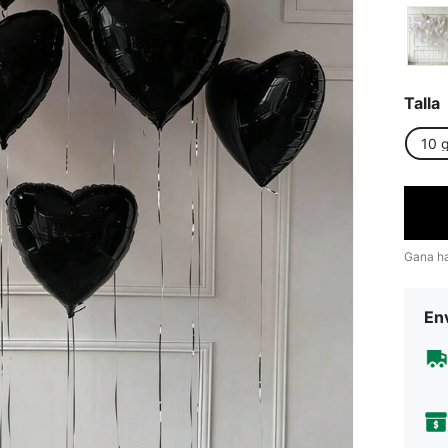
Talla
10 
Gana h
Env