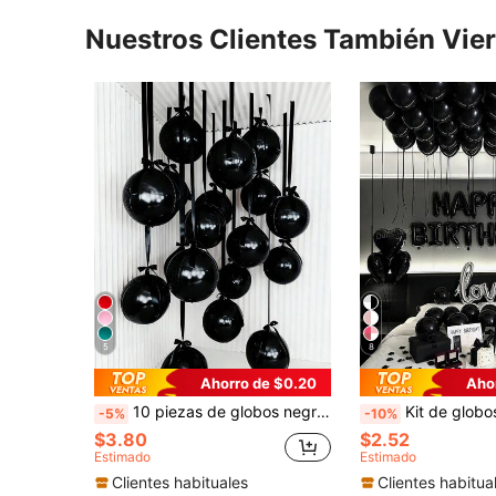
Nuestros Clientes También Vie
5
8
Ahorro de $0.20
Aho
10 piezas de globos negros de 18 pulgadas 4D con cintas de poliéster negras y papel de embalaje, portátiles para decoración interior, fiestas, bodas, reuniones en el hogar y talla grande
Kit de globos de cumpleaños gótico negro 30/56/58 piezas - 500 piezas de pétalos artificiales negros + pancarta de feliz cumpleaños de 16 pulgadas + 6 globos de lámina en forma
-5%
-10%
$3.80
$2.52
Estimado
Estimado
Clientes habituales
Clientes habitua