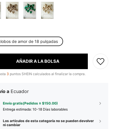
globos de amor de 18 pulgadas
AÑADIR A LA BOLSA
asta
3
puntos SHEIN calculados al finalizar la compra.
ío a
Ecuador
Envío gratis(Pedidos ≥ $150.00)
Entrega estimada:
10-18 Días laborables
Los artículos de esta categoría no se pueden devolver
ni cambiar