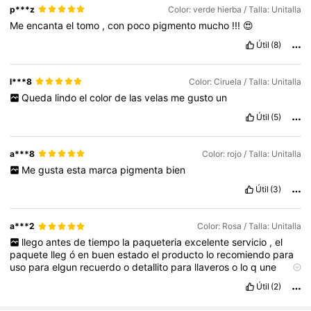
p***z
Color: verde hierba / Talla: Unitalla
Me
encanta
el
tomo
,
con
poco
pigmento
mucho
!!!
😍
Útil
(8)
l***8
Color: Ciruela / Talla: Unitalla
Queda
lindo
el
color
de
las
velas
me
gusto
un
Útil
(5)
a***8
Color: rojo / Talla: Unitalla
Me
gusta
esta
marca
pigmenta
bien
Útil
(3)
a***2
Color: Rosa / Talla: Unitalla
llego
antes
de
tiempo
la
paqueteria
excelente
servicio
,
el
paquete
lleg
ó
en
buen
estado
el
producto
lo
recomiendo
para
uso
para
elgun
recuerdo
o
detallito
para
llaveros
o
lo
q
une
desee
en
mi
caso
lo
uso
para
recuerdos
de
llavero
en
resina
me
Útil
(2)
encanto
la
pigmentaci
ó
n
q
tiene
😊😊😊😊😊😊😊😊😊😊😊😊😊
😊😊😊😊😊😊😊😊😊😊😊😊😊😊😊😊😊😊😊😊😊😊😊😊😊😊😊