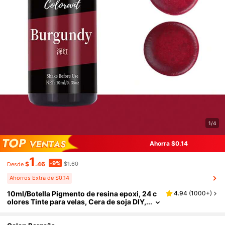
1/4
Ahorra $0.14
1
-9%
$
.46
$1.60
Desde
Ahorros Extra de $0.14
10ml/Botella Pigmento de resina epoxi, 24 c
4.94
(
1000+
)
olores Tinte para velas, Cera de soja DIY,
Cera de abeja, Agente colorante para jab
ón, Material artesanal