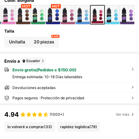
Color: Borgoña
Talla
6 left
Unitalla
20 piezas
Envío a
Ecuador
Envío gratis(Pedidos ≥ $150.00)
Entrega estimada:
10-18 Días laborables
Devoluciones aceptadas
Pagos seguros · Protección de privacidad
4.94
(1000+)
Ver más
lo volveré a comprar
(33)
rapidez logística
(79)