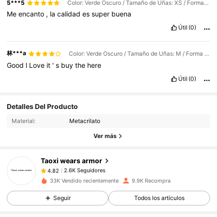
5***5
Color: Verde Oscuro / Tamaño de Uñas: XS / Forma de Uñas: Redondo
Me
encanto
,
la
calidad
es
super
buena
Útil
(0)
林***a
Color: Verde Oscuro / Tamaño de Uñas: M / Forma de Uñas: Redondo
Good
l
Love
it
'
s
buy
the
here
Útil
(0)
Detalles Del Producto
2.6K Seguidores
4.82
Material:
Metacrilato
2.6K Seguidores
4.82
Ver más
2.6K Seguidores
4.82
2.6K Seguidores
4.82
Taoxi wears armor
2.6K Seguidores
4.82
33K Vendido recientemente
9.9K Recompra
2.6K Seguidores
4.82
Seguir
Todos los artículos
2.6K Seguidores
4.82