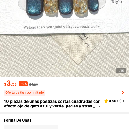
1/15
3
-16%
$
.53
$4.20
Oferta de tiempo limitado
10 piezas de uñas postizas cortas cuadradas con
4.50
(
2
)
efecto ojo de gato azul y verde, perlas y stras
s en relieve, nuevo estilo de otoño/invierno, u
nicolor minimalista, elegantes y encantadoras, a
decuadas para mujeres y niñas, incluye pegamen
Forma De Uñas
to de gelatina y lima de uñas