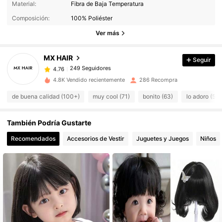
Material:
Fibra de Baja Temperatura
249 Seguidores
4.76
Composición:
100% Poliéster
249 Seguidores
4.76
Ver más
249 Seguidores
4.76
249 Seguidores
4.76
MX HAIR
Seguir
249 Seguidores
4.76
4.8K Vendido recientemente
286 Recompra
249 Seguidores
4.76
de buena calidad (100+)
muy cool (71)
bonito (63)
lo adoro (56)
249 Seguidores
4.76
249 Seguidores
4.76
También Podría Gustarte
249 Seguidores
4.76
Recomendados
Accesorios de Vestir
Juguetes y Juegos
Niños
249 Seguidores
4.76
249 Seguidores
4.76