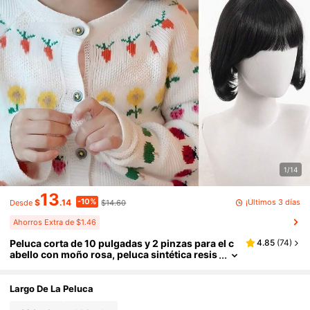
1/14
13
-10%
¡Últimos 3 días
$
.14
$14.60
Desde
Ahorros Extra de $1.46
Peluca corta de 10 pulgadas y 2 pinzas para el c
4.85
(
74
)
abello con moño rosa, peluca sintética resis
tente al calor, accesorios para el cabello de
niñas con pinzas de moño
Largo De La Peluca