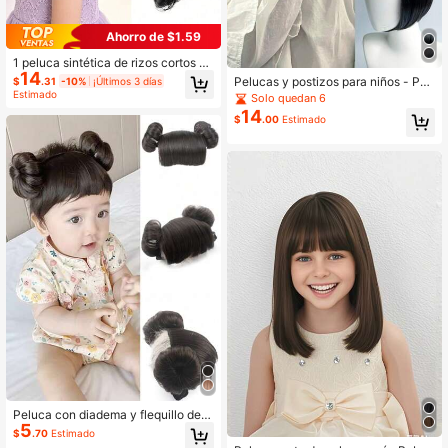
Ahorro de $1.59
1 peluca sintética de rizos cortos -
14
Peluca de disfraz para niñas
Pelucas y postizos para niños - Pel
$
.31
-10%
¡Últimos 3 días
uca negra recta, flequillo para niño
Estimado
Solo quedan 6
s, peluca sintética con corte bob, p
14
$
.00
Estimado
ara disfraz y uso diario
Peluca con diadema y flequillo de c
5
abello sintético, peluca de princesa
$
.70
Estimado
con diadema para recién nacidos, a