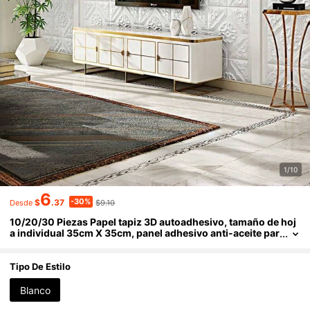
1/10
6
-30%
$
.37
$9.10
Desde
10/20/30 Piezas Papel tapiz 3D autoadhesivo, tamaño de hoj
a individual 35cm X 35cm, panel adhesivo anti-aceite par
a cocina, adecuado para renovación de paredes en hogar
es, decoración de paredes de fondo en salas de estar, baños/i
nodoros, paredes de dormitorios, etc. El papel tapiz se puede
Tipo De Estilo
aplicar simplemente retirando el papel protector.
Blanco