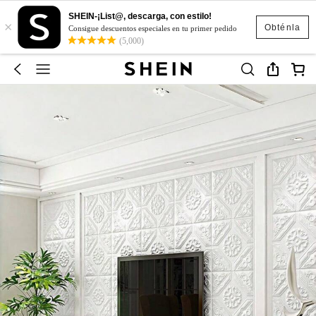
SHEIN-¡List@, descarga, con estilo!
×
Obténla
Consigue descuentos especiales en tu primer pedido
(5,000)