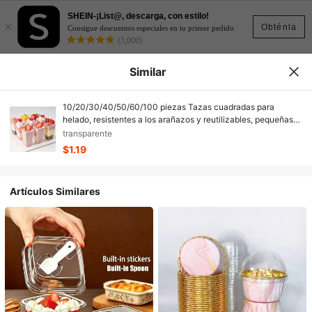
SHEIN-¡List@, descarga, con estilo!
×
Obténla
Consigue descuentos especiales en tu primer pedido
(5,000)
Similar
10/20/30/40/50/60/100 piezas Tazas cuadradas para
helado, resistentes a los arañazos y reutilizables, pequeñas
tazas para mousse y postres, tazas transparentes para tartas
transparente
adecuadas para helado, postres, fiestas al aire libre, etc.
$1.19
Artículos Similares