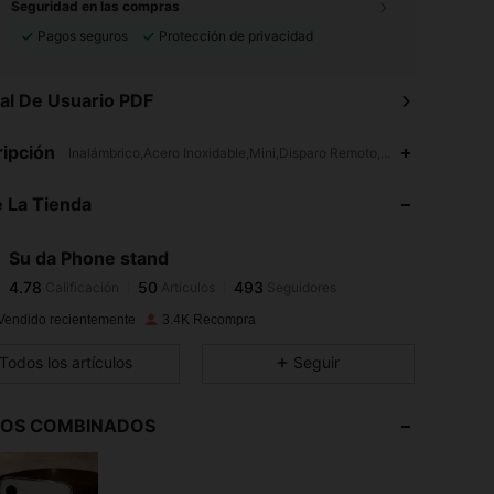
Seguridad en las compras
Pagos seguros
Protección de privacidad
l De Usuario PDF
4.78
50
493
ipción
Inalámbrico,Acero Inoxidable,Mini,Disparo Remoto,Triangulo,Soporte
4.78
50
493
 La Tienda
4.78
50
493
4.78
50
493
Su da Phone stand
4.78
50
493
Calificación
Artículos
Seguidores
k***a
seguido
Hace 1 día
4.78
50
493
Vendido recientemente
3.4K Recompra
4.78
50
493
Todos los artículos
Seguir
4.78
50
493
4.78
50
493
LOS COMBINADOS
4.78
50
493