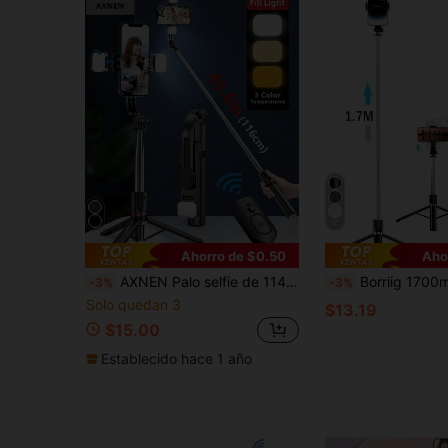
7
Ahorro de $0.50
Aho
AXNEN Palo selfie de 114 cm con trípode reforzado - 2 luces de relleno, trípode de teléfono portátil y extensible con control remoto, compatible con iPhone 14 Pro Max/13/12/11, smartphones Android, color negro, adecuado para vacaciones de verano, viajes, actividades al aire libre, transmisión en vivo
Borriig 1700mm Palo de Selfie Inalámbrico Trípode para Teléfono, Monopode Extensible y Plegable Adecuado para Smartphones, Grabación Estable y Equilibrada y Transmisión en 
-3%
-3%
Solo quedan 3
$13.19
$15.00
Establecido hace 1 año