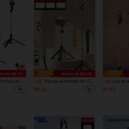
5
rro de $0.41
Ahorro de $0.48
Vivo, Con Control Remoto, Ideal para Vacaciones de Verano, Viajes, Actividades al Aire Libre, Transmisión en Vivo y Otras Ocasiones. (1 pieza)
Trípode extensible de 170cm/70cm con luz de relleno, soporte para teléfono giratorio de 360° con un solo clic y control remoto Bluetooth desmontable, trípode portátil para transmisión en vivo, vlogging y viajes
Luz de anillo para selfie LED de 170 cm, palo de selfie extensible con trípode, control remoto inalámbrico, l
-5%
-4%
$9.22
$7.49