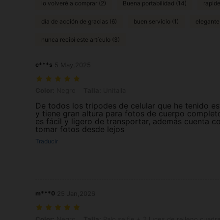
lo volveré a comprar (2)
Buena portabilidad (14)
rapide
día de acción de gracias (6)
buen servicio (1)
elegante
nunca recibí este artículo (3)
c***s
5 May,2025
Color: Negro, Talla: Unitalla
Color:
Negro
Talla:
Unitalla
De todos los tripodes de celular que he tenido est
y tiene gran altura para fotos de cuerpo completo
es fácil y ligero de transportar, además cuenta c
tomar fotos desde lejos
Traducir
m***0
25 Jan,2026
Color: Negro, Talla: Palo selfie + 2 luces de relleno cuadradas
Color:
Negro
Talla:
Palo selfie + 2 luces de relleno cuadr