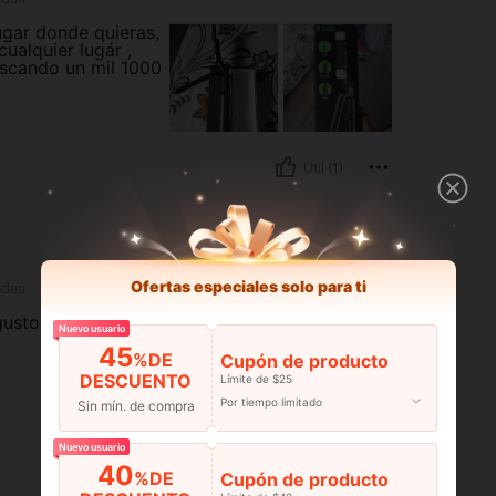
ugar donde quieras,
ualquier lugár ,
uscando un mil 1000
Útil (1)
Ofertas especiales solo para ti
adas
gusto
Nuevo usuario
45
%DE
Cupón de producto
DESCUENTO
Límite de $25
Por tiempo limitado
Sin mín. de compra
Nuevo usuario
Útil (0)
40
%DE
Cupón de producto