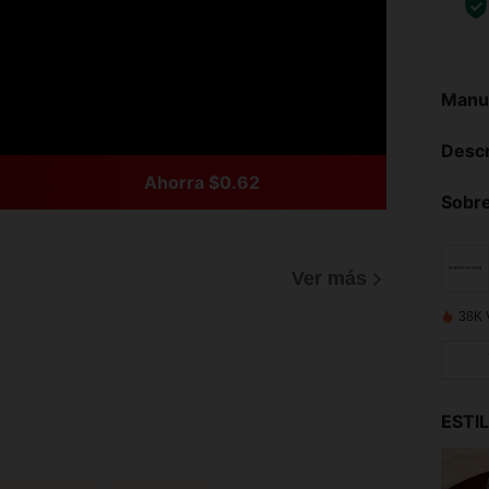
Manua
Descr
Ahorra $0.62
Sobre
Ver más
38K 
ESTI