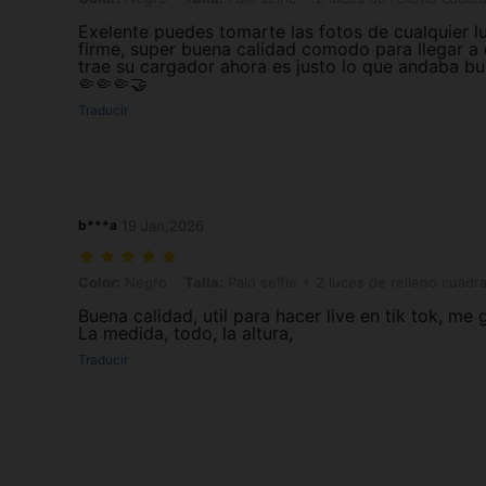
Exelente puedes tomarte las fotos de cualquier l
firme, super buena calidad comodo para llegar a c
trae su cargador ahora es justo lo que andaba b
🤏🤏🤏🤝
Traducir
b***a
19 Jan,2026
Color: Negro, Talla: Palo selfie + 2 luces de relleno cuadradas
Color:
Negro
Talla:
Palo selfie + 2 luces de relleno cuadr
Buena calidad, util para hacer live en tik tok, me 
La medida, todo, la altura,
Traducir