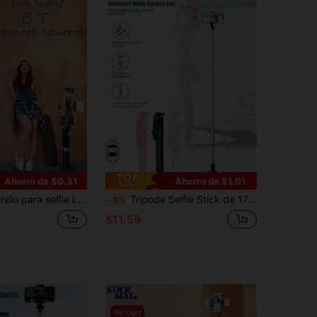
Ahorro de $0.31
Ahorro de $1.01
igero y portátil, compatible con iPhone 16/15/14/13/12 Pro/Xs Max/X/8 Plus, teléfonos Android, GoPro, para selfie/transmisión en vivo/fotografía, adecuado para vacaciones de verano, viajes, actividades al aire libre
Trípode Selfie Stick de 170cm (66.93 Pulgadas) con Control Remoto Inalámbrico, Diseñado para Transmisión en Vivo al Aire Libre, Selfies de Video y Portabilidad. Compatible con Teléfonos y Android; Adecuado para Transmisión en Vivo, Vlog, Selfies Manuales, Actividades al Aire Libre, Entrevistas y Viajes.
-8%
$11.59