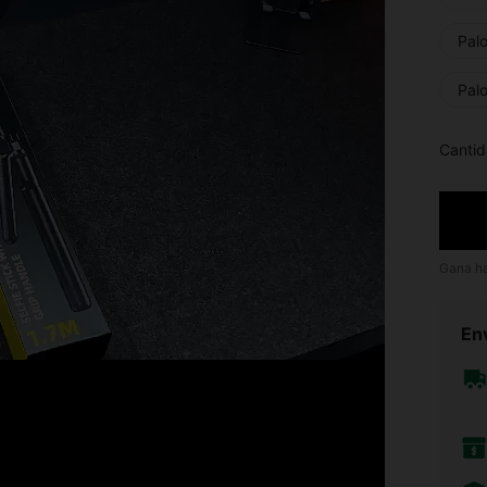
Palo
Palo
Cantid
Gana h
Env