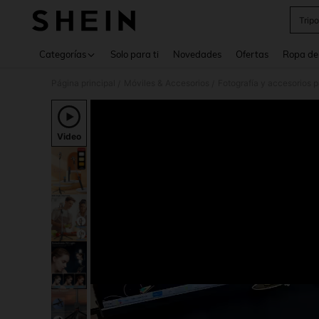
Trip
Use up 
Categorías
Solo para ti
Novedades
Ofertas
Ropa de
Página principal
Móviles & Accesorios
Fotografía y accesorios p
/
/
Video