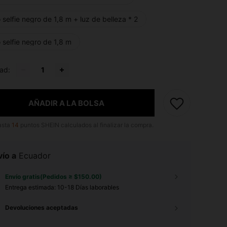
 selfie negro de 1,8 m + luz de belleza * 2
 selfie negro de 1,8 m
ad:
AÑADIR A LA BOLSA
asta
14
puntos SHEIN calculados al finalizar la compra.
ío a
Ecuador
Envío gratis(Pedidos ≥ $150.00)
Entrega estimada:
10-18 Días laborables
Devoluciones aceptadas