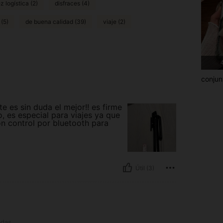
z logística (2)
disfraces (4)
 (5)
de buena calidad (39)
viaje (2)
4
conjun
e es sin duda el mejor!! es firme
, es especial para viajes ya que
on control por bluetooth para
Útil (3)
adas