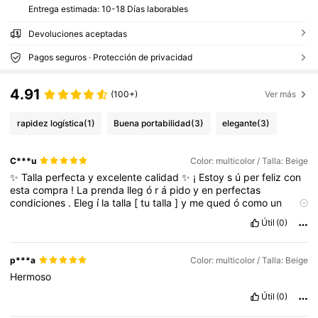
Entrega estimada:
10-18 Días laborables
Devoluciones aceptadas
Pagos seguros · Protección de privacidad
4.91
(100+)
Ver más
rapidez logística
(1)
Buena portabilidad
(3)
elegante
(3)
C***u
Color: multicolor / Talla: Beige
✨
Talla
perfecta
y
excelente
calidad
✨
¡
Estoy
s
ú
per
feliz
con
esta
compra
!
La
prenda
lleg
ó
r
á
pido
y
en
perfectas
condiciones
.
Eleg
í
la
talla
[
tu
talla
]
y
me
qued
ó
como
un
guante
.
La
tela
es
suave
,
c
ó
moda
y
se
nota
que
es
de
buena
Útil
(0)
calidad
.
Los
colores
son
exactamente
como
en
la
foto
,
y
despu
é
s
de
lavarla
no
perdi
ó
la
forma
ni
el
color
.
Tambi
é
n
me
encant
ó
el
corte
:
favorece
mucho
la
figura
y
es
ideal
tanto
p***a
Color: multicolor / Talla: Beige
para
el
d
í
a
como
para
la
noche
.
Lo
combin
é
con
unos
jeans
y
Hermoso
unos
tenis
blancos
y
se
ve
incre
í
ble
.
Ya
he
recibido
varios
cumplidos
🥰
Sin
duda
,
¡
volver
í
a
a
comprar
este
modelo
en
Útil
(0)
otros
colores
!
Lo
recomiendo
100
%.