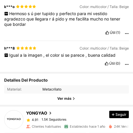
k***o
Color: multicolor / Talla: Beige
Hermoso
s
ú
per
tupido
y
perfecto
para
mi
vestido
agradezco
que
llegara
r
á
pido
y
me
facilita
mucho
no
tener
que
bordar
Útil
(1)
h***8
Color: multicolor / Talla: Beige
Igual
a
la
imagen
,
el
color
si
se
parece
,
buena
calidad
Útil
(0)
Detalles Del Producto
1.5K Seguidores
4.91
Material:
Metacrilato
1.5K Seguidores
4.91
Ver más
1.5K Seguidores
4.91
1.5K Seguidores
4.91
YONGYAO
Seguir
1.5K Seguidores
4.91
#***#
seguido
Hace 1 día
Clientes habituales
Establecido hace 1 año
24K Vendido
1.5K Seguidores
4.91