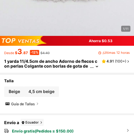
1/11
Ahorra $0.53
3
-12%
¡Últimas 12 horas
$
.87
$4.40
Desde
1 yarda 11/4.5cm de ancho Adorno de flecos c
4.91
(
100+
)
on perlas Colgante con borlas de gota de
agua larga Encaje de perlas Suministros d
e costura Accesorios para vestidos y ropa Bor
las para cortinas Decoración DIY
Talla
Beige
4,5 cm beige
Guía de Tallas
Envío a
Ecuador
Envío gratis(Pedidos ≥ $150.00)