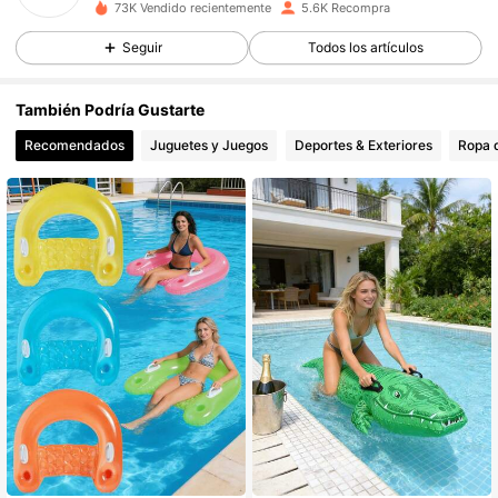
73K Vendido recientemente
5.6K Recompra
1.9K Seguidores
4.76
Seguir
Todos los artículos
1.9K Seguidores
4.76
1.9K Seguidores
4.76
También Podría Gustarte
1.9K Seguidores
4.76
Recomendados
Juguetes y Juegos
Deportes & Exteriores
Ropa 
1.9K Seguidores
4.76