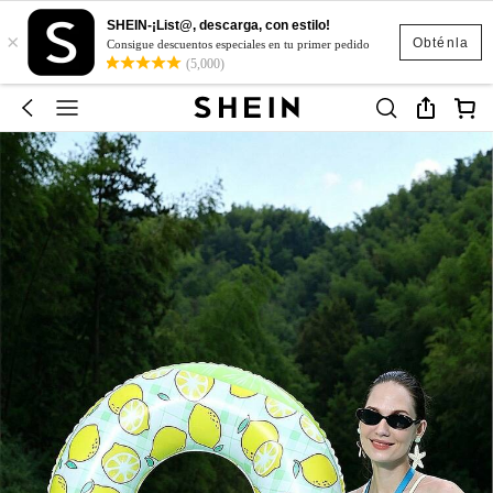
SHEIN-¡List@, descarga, con estilo!
×
Obténla
Consigue descuentos especiales en tu primer pedido
(5,000)