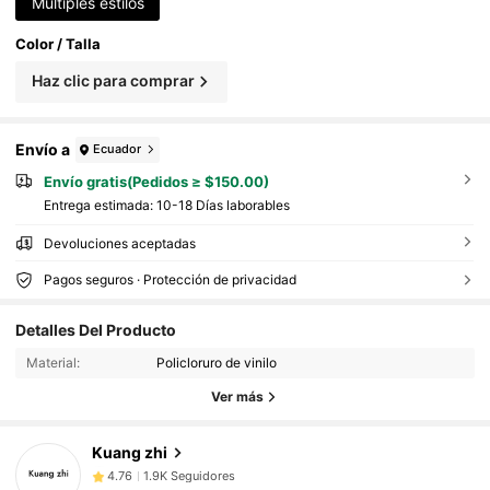
Múltiples estilos
Color / Talla
Haz clic para comprar
Envío a
Ecuador
Envío gratis(Pedidos ≥ $150.00)
Entrega estimada:
10-18 Días laborables
Devoluciones aceptadas
Pagos seguros · Protección de privacidad
1.9K Seguidores
4.76
Detalles Del Producto
1.9K Seguidores
4.76
Material:
Policloruro de vinilo
1.9K Seguidores
4.76
Ver más
1.9K Seguidores
4.76
1.9K Seguidores
4.76
Kuang zhi
1.9K Seguidores
4.76