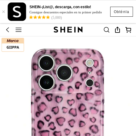
SHEIN-¡List@, descarga, con estilo!
×
Obténla
Consigue descuentos especiales en tu primer pedido
(5,000)