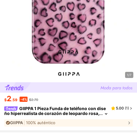
1/7
2
-4%
$
.59
$2.70
GIIPPA 1 Pieza Funda de teléfono con dise
5.00
(
1
)
ño hiperrealista de corazón de leopardo rosa,
compatible con iPhone 17 Pro Max, 16 Pro Ma
GIIPPA
100% auténtico
x, 15 Pro Max, 14 Pro Max, funda de teléfono core
ana de alta gama e interesante, también se ajusta
a 11/12/13/14/15/16 Pro Max Plus, diseño elegante