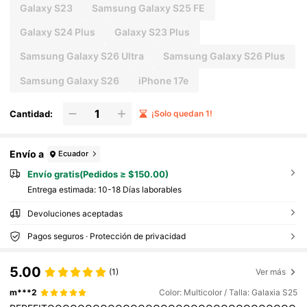
Galaxy S23
Samsung Galaxy S25 FE
Galaxy S24 Plus
Galaxy S23 Plus
Samsung Galaxy S26 Ultra
Samsung Galaxy S26 Plus
Samsung Galaxy S26
iPhone 17e
Cantidad:
¡Solo quedan 1!
Envío a
Ecuador
Envío gratis(Pedidos ≥ $150.00)
Entrega estimada:
10-18 Días laborables
Devoluciones aceptadas
Pagos seguros · Protección de privacidad
5.00
(1)
Ver más
m***2
Color: Multicolor / Talla: Galaxia S25