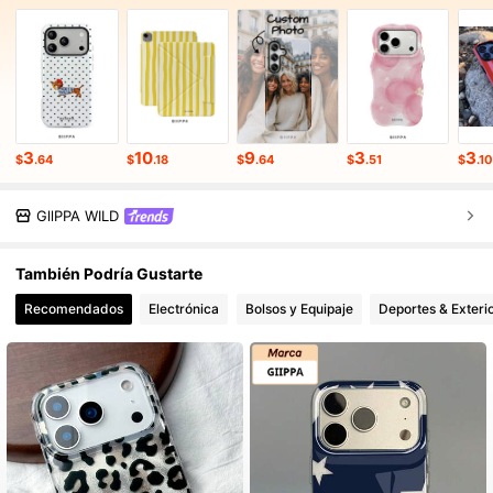
3
10
9
3
3
$
.64
$
.18
$
.64
$
.51
$
.10
GllPPA WILD
También Podría Gustarte
Recomendados
Electrónica
Bolsos y Equipaje
Deportes & Exteri