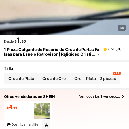
1/9
1
$
.90
Desde
1 Pieza Colgante de Rosario de Cruz de Perlas Fa
4.51
(
81
)
lsas para Espejo Retrovisor | Religioso Cristi
ano para Interior de Automóvil | Encanto de
Cruz con Cuentas de Perlas Falsas Brillantes | De
coración de Espejo Retrovisor de Automóvil | Me
Talla
jor Regalo para Mujeres, Madres, Mejores Amiga
4 left
s, Amigos y Compañeros de Trabajo | Perfecto p
Cruz de Plata
Cruz de Oro
Oro + Plata - 2 piezas
ara Cumpleaños, Navidad, Día de San Valentín
Otros vendedores en SHEIN
Ver todos los 1 vendedores
4
$
.66
Dosmix smart life