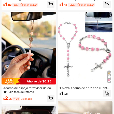
en María con Cristales y Strass, Ele
sor con rosa negra y cruz - Exquisit
1
1
$
.82
-4%
¡Últimos 3 días
$
.13
-25%
¡Últimos 3 días
gante Adorno Colgante para Decor
a decoración con cuentas para el in
ación Interior de Coche para Mujere
terior del coche - Colgante de oraci
s, Decoración Universal para Volant
ón y viaje unisex - Regalo perfecto
e, Espejo Retrovisor y Bolso, Regalo
para él/ella
de Estilo Religioso Exquisito para Fa
milia y Amigos
Ahorro de $0.25
Adorno de espejo retrovisor de coc
1 pieza Adorno de cruz con cuentas
he de cruz de cuarzo rosa natural, o
de rosa rosa, elegante decoración c
Baja tasa de retorno
1
$
.50
rnamento religioso de cristal para el
olgante para espejo retrovisor
2
interior del automóvil, colgante de c
$
.25
-10%
Estimado
ruz con acento de corazón, decora
ción espiritual guardiana, accesorio
de espejo retrovisor, regalo festivo
para mujeres