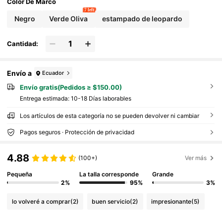
ya, al aire libre y viajes
Color De Marco
7 left
Negro
Verde Oliva
estampado de leopardo
Cantidad:
Envío a
Ecuador
Envío gratis(Pedidos ≥ $150.00)
Entrega estimada:
10-18 Días laborables
Los artículos de esta categoría no se pueden devolver ni cambiar
Pagos seguros · Protección de privacidad
4.88
(100+)
Ver más
Pequeña
La talla corresponde
Grande
2%
95%
3%
lo volveré a comprar
(2)
buen servicio
(2)
impresionante
(5)