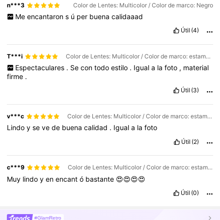
n***3
Color de Lentes: Multicolor / Color de marco: Negro
Me
encantaron
s
ú
per
buena
calidaaad
Útil
(4)
T***i
Color de Lentes: Multicolor / Color de marco: estampado de leopardo
Espectaculares
.
Se
con
todo
estilo
.
Igual
a
la
foto
,
material
firme
.
Útil
(3)
v***c
Color de Lentes: Multicolor / Color de marco: estampado de leopardo
Lindo
y
se
ve
de
buena
calidad
.
Igual
a
la
foto
Útil
(2)
c***9
Color de Lentes: Multicolor / Color de marco: estampado de leopardo
Muy
lindo
y
en
encant
ó
bastante
😍😍😍😍
Útil
(0)
#GlamRetro