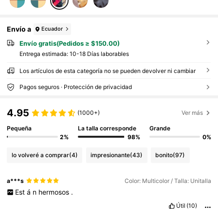
Envío a
Ecuador
Envío gratis(Pedidos ≥ $150.00)
Entrega estimada:
10-18 Días laborables
Los artículos de esta categoría no se pueden devolver ni cambiar
Pagos seguros · Protección de privacidad
4.95
(1000+)
Ver más
Pequeña
La talla corresponde
Grande
2%
98%
0%
lo volveré a comprar
(4)
impresionante
(43)
bonito
(97)
a***s
Color: Multicolor / Talla: Unitalla
Est
á
n
hermosos
.
Útil
(10)