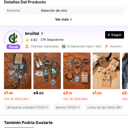
Detalles Del Producto
21K Seguidores
4.92
Material:
Aleación de zinc
21K Seguidores
4.92
Ver más
21K Seguidores
4.92
21K Seguidores
4.92
bruiital
Seguir
21K Seguidores
4.92
Clientes habituales
Establecido hace 1 año
Aumento de 
21K Seguidores
4.92
21K Seguidores
4.92
21K Seguidores
4.92
21K Seguidores
4.92
21K Seguidores
4.92
1
4
3
1
2
21K Seguidores
4.92
$
.96
$
.00
$
.15
$
.80
$
15% DE DESCUENTO
15% DE DESCUENTO
de buena calidad (1000+)
bonito (1000+)
como en las fotos (900+)
También Podría Gustarte