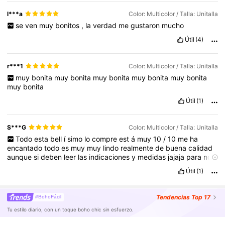
l***a
Color: Multicolor / Talla: Unitalla
se
ven
muy
bonitos
,
la
verdad
me
gustaron
mucho
Útil
(4)
r***1
Color: Multicolor / Talla: Unitalla
muy
bonita
muy
bonita
muy
bonita
muy
bonita
muy
bonita
muy
bonita
Útil
(1)
S***G
Color: Multicolor / Talla: Unitalla
Todo
esta
bell
í
simo
lo
compre
est
á
muy
10
/
10
me
ha
encantado
todo
es
muy
muy
lindo
realmente
de
buena
calidad
aunque
si
deben
leer
las
indicaciones
y
medidas
jajaja
para
no
tener
problemas
Útil
(1)
Tendencias
Top 17
#BohoFácil
Tu estilo diario, con un toque boho chic sin esfuerzo.