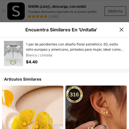
SHEIN-¡List@, descarga, con estilo!
×
Obténla
Consigue descuentos especiales en tu primer pedido
(5,000)
Encuentra Similares En 'Unitalla'
1 par de pendientes con diseño floral asimétrico 3D, estilo
retro europeo y americano, pintados para mujer, ideal como
regalo para vacaciones/fiesta
Blanco / Unitalla
$4.40
Artículos Similares