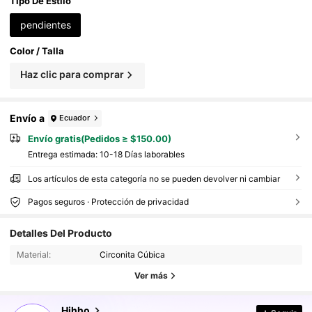
Tipo De Estilo
pendientes
Color / Talla
Haz clic para comprar
Envío a
Ecuador
Envío gratis(Pedidos ≥ $150.00)
Entrega estimada:
10-18 Días laborables
Los artículos de esta categoría no se pueden devolver ni cambiar
Pagos seguros · Protección de privacidad
120K Seguidores
4.93
Detalles Del Producto
120K Seguidores
4.93
Material:
Circonita Cúbica
120K Seguidores
4.93
Ver más
120K Seguidores
4.93
Hihho