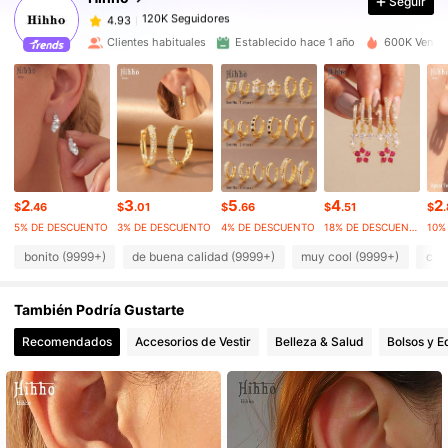
Seguir
120K Seguidores
4.93
g***4
seguido
Hace 3 horas
120K Seguidores
4.93
Clientes habituales
Establecido hace 1 año
600K Vendid
120K Seguidores
4.93
120K Seguidores
4.93
120K Seguidores
4.93
120K Seguidores
4.93
120K Seguidores
4.93
2
3
5
4
2
$
.46
$
.01
$
.66
$
.51
$
5% DE DESCUENTO
3% DE DESCUENTO
4% DE DESCUENTO
18% DE DESCUENTO
bonito (9999+)
de buena calidad (9999+)
muy cool (9999+)
com
También Podría Gustarte
Recomendados
Accesorios de Vestir
Belleza & Salud
Bolsos y E