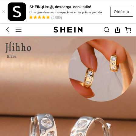
SHEIN-¡List@, descarga, con estilo!
×
Obténla
Consigue descuentos especiales en tu primer pedido
(5,000)