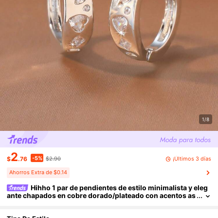
1/8
2
-5%
¡Últimos 3 días
$
.76
$2.90
Ahorros Extra de $0.14
Hihho 1 par de pendientes de estilo minimalista y eleg
ante chapados en cobre dorado/plateado con acentos as
imétricos de corazón y lágrima de circonita para un efect
o brillante, adecuados para el uso diario y citas de mujeres