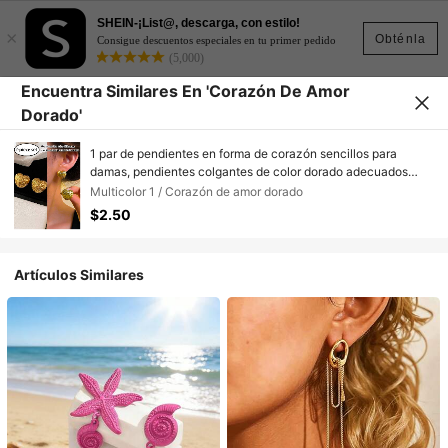
SHEIN-¡List@, descarga, con estilo!
×
Obténla
Consigue descuentos especiales en tu primer pedido
(5,000)
Encuentra Similares En 'Corazón De Amor
Dorado'
1 par de pendientes en forma de corazón sencillos para
damas, pendientes colgantes de color dorado adecuados
para uso diario, festivales y regalo del Día de San Valentín
Multicolor 1 / Corazón de amor dorado
$2.50
Artículos Similares