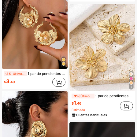
1 par de pendientes aro grandes y exagerados de bambú para mujeres
-3%
Últimos 1 días
3
$
.40
5
1 par de pendientes vintage con diseño floral exagerado de estilo francés, adecuados para uso diario
-3%
Últimos 1 días
1
$
.46
Estimado
Clientes habituales