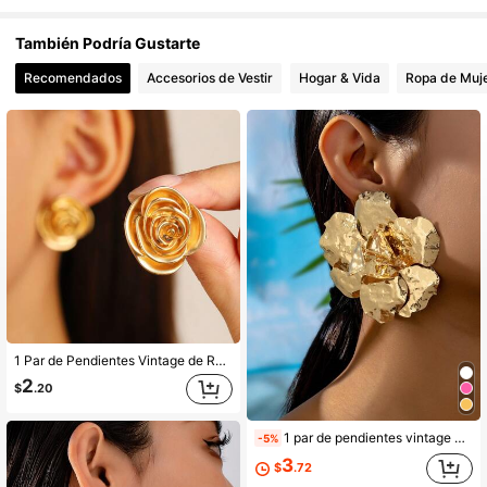
2.3K Seguidores
4.90
También Podría Gustarte
2.3K Seguidores
4.90
Recomendados
Accesorios de Vestir
Hogar & Vida
Ropa de Muj
2.3K Seguidores
4.90
2.3K Seguidores
4.90
1 Par de Pendientes Vintage de Rosa Dorada de Lujo, Pendientes con Forma de Flor de Camelia 3D de Estilo Retro para Mujeres, Adecuados para Uso Diario, Fiestas de Baile, Vacaciones, Regalos de San Valentín
2
$
.20
1 par de pendientes vintage exagerados con flor de textura plegada geométrica, estilo occidental para el Día de San Valentín
-5%
3
$
.72