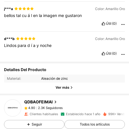
j***a
Color: Amarillo Oro
bellos
tal
cu
á
l
en
la
imagen
me
gustaron
Útil
(0)
d***b
Color: Amarillo Oro
Lindos
para
d
í
a
y
noche
Útil
(0)
Detalles Del Producto
2.3K Seguidores
4.90
Material:
Aleación de zinc
2.3K Seguidores
4.90
Ver más
2.3K Seguidores
4.90
2.3K Seguidores
4.90
QDBAOFEIMAI
2.3K Seguidores
4.90
Clientes habituales
Establecido hace 1 año
99K+ Vendido
2.3K Seguidores
4.90
Seguir
Todos los artículos
2.3K Seguidores
4.90