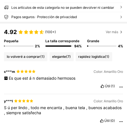
Los artículos de esta categoría no se pueden devolver ni cambiar
Pagos seguros · Protección de privacidad
4.92
(100+)
Ver más
Pequeña
La talla corresponde
Grande
2%
94%
4%
lo volveré a comprar
(1)
elegante
(7)
rapidez logística
(1)
c***m
Color: Amarillo Oro
Es
que
est
á
n
demasiado
hermosos
Útil
(1)
y***l
Color: Amarillo Oro
S
ú
per
lindo
,
todo
me
encanta
,
buena
tela
,
buenos
acabados
,
siempre
satisfecha
Útil
(0)