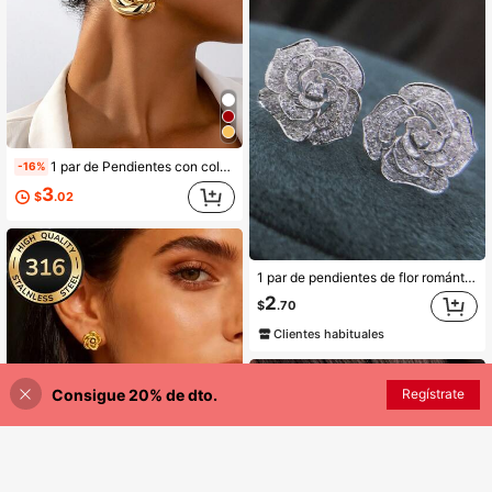
1 par de Pendientes con colgante geométrico dorado de alta gama y exagerado, adecuado para el uso diario de mujeres
-16%
3
$
.02
1 par de pendientes de flor romántica con circonita cúbica para mujeres, ideal para boda, compromiso, aniversario, fiesta, joyería, regalo del Día de San Valentín
2
$
.70
Clientes habituales
Consigue 20% de dto.
Regístrate
¡17% DE DESCUENTO!
AÑADIR A LA BOLSA