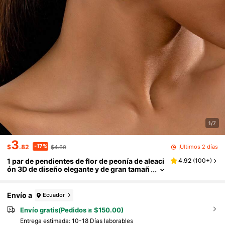
1/7
3
-17%
¡Últimos 2 días
$
.82
$4.60
1 par de pendientes de flor de peonía de aleaci
4.92
(
100+
)
ón 3D de diseño elegante y de gran tamañ
o
Envío a
Ecuador
Envío gratis(Pedidos ≥ $150.00)
Entrega estimada:
10-18 Días laborables