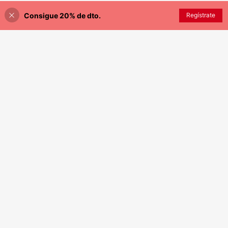
sátil para uso diario, vacaciones y tr
abajo, ideal para primavera/verano
Consigue 20% de dto.
AÑADIR A LA BOLSA
Regístrate
¡8% DE DESCUENTO!