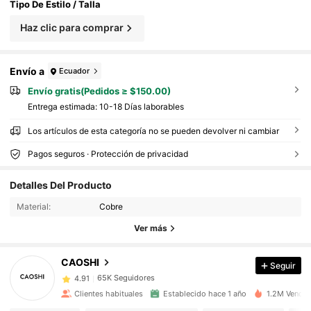
Tipo De Estilo / Talla
Haz clic para comprar
Envío a
Ecuador
Envío gratis(Pedidos ≥ $150.00)
Entrega estimada:
10-18 Días laborables
Los artículos de esta categoría no se pueden devolver ni cambiar
Pagos seguros · Protección de privacidad
65K Seguidores
4.91
65K Seguidores
4.91
Detalles Del Producto
65K Seguidores
4.91
Material:
Cobre
65K Seguidores
4.91
Ver más
65K Seguidores
4.91
CAOSHI
Seguir
65K Seguidores
4.91
j***4
seguido
Hace 13 horas
65K Seguidores
4.91
Clientes habituales
Establecido hace 1 año
1.2M Vendid