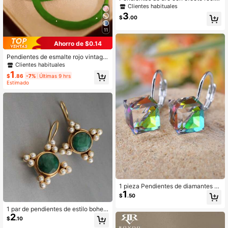
do verde en estilo retro, diseño de j
Clientes habituales
oyería versátil como regalo para mu
3
$
.00
jeres
11
Ahorro de $0.14
Pendientes de esmalte rojo vintage
de lujo, de alta calidad, pendientes
Clientes habituales
grandes exagerados, nuevos lanza
1
$
.86
-7%
Últimas 9 hrs
mientos para otoño/invierno
Estimado
1 pieza Pendientes de diamantes d
1
e imitación geométricos Joyas de c
$
.50
obre
1 par de pendientes de estilo bohem
2
io vintage, accesorios de joyería co
$
.10
n diseño creativo redondo, adecuad