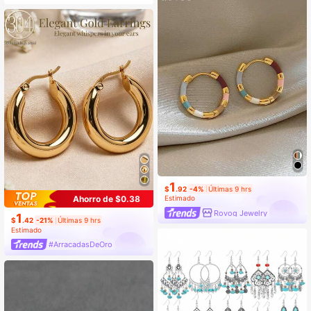
o para uso diario y festividades de
mujeres
1
$
.92
-4%
Últimas 9 hrs
Estimado
Ahorro de $0.38
Rovog Jewelry
1
$
.42
-21%
Últimas 9 hrs
Estimado
#ArracadasDeOro