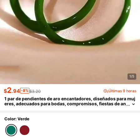
1/5
2
$
.94
-8%
¡Últimas 9 horas
$3.20
1 par de pendientes de aro encantadores, diseñados para muj
eres, adecuados para bodas, compromisos, fiestas de an
iversario, regalo del Día de San Valentín
Color: Verde