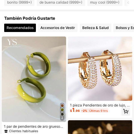
65K Seguidores
4.91
bonito (9999+)
de buena calidad (9999+)
muy cool (9999+)
com
65K Seguidores
4.91
También Podría Gustarte
65K Seguidores
4.91
Recomendados
Accesorios de Vestir
Belleza & Salud
Bolsos y E
65K Seguidores
4.91
1 pieza Pendientes de oro de lujo, m
1
oda, exquisitos, adecuados para el
$
.96
-2%
Últimas 9 hrs
uso diario y reuniones de mujeres
4
1 par de pendientes de aro gruesos
de color verde lima de moda para el
Clientes habituales