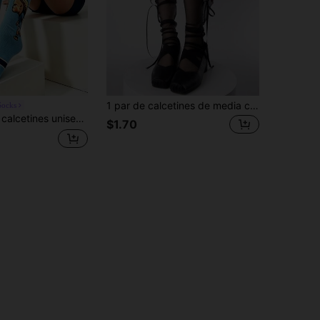
1 par de calcetines de media caña estilo Mary Jane estilo JK japonés, finos, de malla transparente con cordones y lazo, estilo ballet, holgados, para mujer, primavera/verano
Socks
sión Q, calcetines versátiles para parejas de fans de fútbol, calcetines de media pantorrilla con estampado de fútbol Haaland versión Q
$1.70