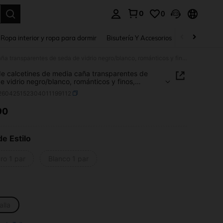
0
0
a. Press Enter to select.
Ropa interior y ropa para dormir
Bisutería Y Accesorios
Zapatos
H
1 par de calcetines de media caña transparentes de seda de vidrio negro/blanco, románticos y finos, adecuados para primavera/verano
de calcetines de media caña transparentes de
e vidrio negro/blanco, románticos y finos,
dos para primavera/verano
i260425152304011199112
90
ICE AND AVAILABILITY
de Estilo
ro 1 par
Blanco 1 par
alla