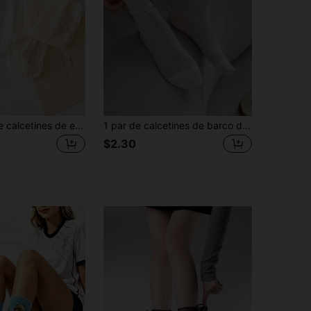
1/2/3 pares de calcetines de encaje blanco para mujer, adecuados para zapatos Mary Jane, calcetines de media caña con ribete de encaje de malla, calcetines de verano hasta la rodilla, finos para verano, estilo lady
1 par de calcetines de barco de malla de unicolor de moda para mujeres/niñas, calcetines de otoño
$2.30