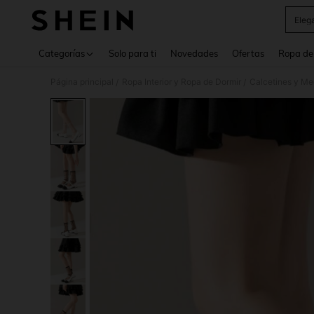
Eleg
Use up 
Categorías
Solo para ti
Novedades
Ofertas
Ropa de
Página principal
Ropa Interior y Ropa de Dormir
Calcetines y Me
/
/