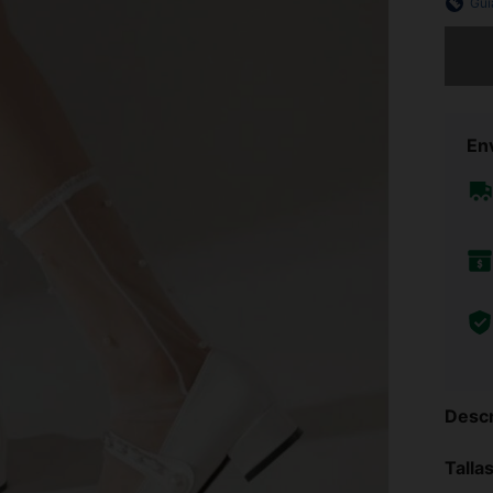
Guí
Lo sent
Env
Descr
Talla