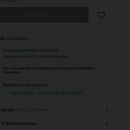
a de Tallas
imos, este producto está agotado.
AGOTADO
ío a
Ecuador
Envío gratis(Pedidos ≥ $150.00)
Entrega estimada:
10-18 Días laborables
Los artículos de esta categoría no se pueden devolver
ni cambiar
Seguridad en las compras
Pagos seguros
Protección de privacidad
ipción
Perlas,Liso,Invierno
s Y Dimensiones