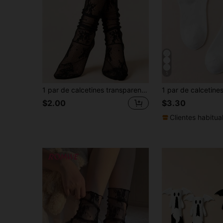
5
1 par de calcetines transparentes de encaje floral negro, duraderos y resistentes a los enganches, estilo versátil, esencial del armario
$2.00
$3.30
Clientes habitua