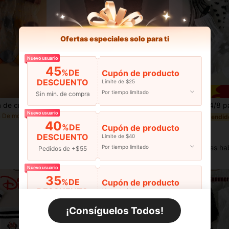
Ofertas especiales solo para ti
Nuevo usuario
45
%DE
Cupón de producto
DESCUENTO
Límite de $25
Por tiempo limitado
Sin mín. de compra
Calcetines de seda de cristal multicolor 1/3/5/8 pares para mujer, calcetines de seda de cristal ultra finos y transpirables para verano, calcetines de seda de cristal transparente con lunares hasta la pantorrilla, estilo preppy, calcetines casuales de moda, adecuados para uso diario
1 par de calcetines de media caña negros brillantes y transparentes de malla, estilo de fiesta, adecuados para atuendos de fiesta, regalo de Navidad para mujeres
2/4/8 pares de calcetines casuales de media pan
-4%
-11%
Nuevo usuario
en De moda Calcetines de tripulación para mujer
#2 Más vendid
$2.01
40
%DE
Cupón de producto
$2.49
Estimado
DESCUENTO
Límite de $40
Clientes ha
Por tiempo limitado
Pedidos de +$55
Nuevo usuario
35
%DE
Cupón de producto
DESCUENTO
Límite de $60
Por tiempo limitado
Pedidos de +$110
¡Consíguelos Todos!
Nuevo usuario