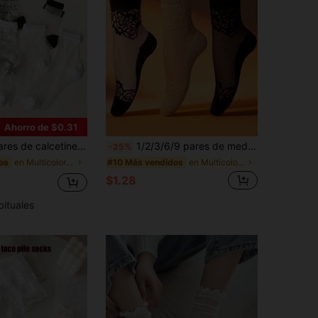
Ahorro de $0.31
torrilla para mujer, de seda de cristal transparente en negro & blanco, finos para primavera/verano
1/2/3/6/9 pares de medias de seda con cristales, medias transparentes de estilo coreano con borde de encaje y anti-enganches para mujeres
-25%
en Multicolor Calcetines de tripulación para mujer
en Multicolor Calcetines de tripulación para mujer
os
#10 Más vendidos
$1.28
bituales