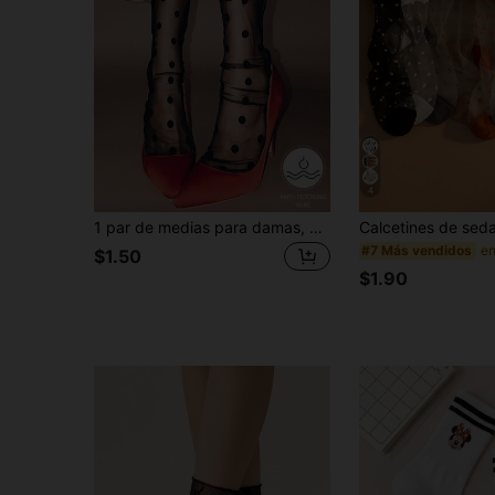
4
1 par de medias para damas, medias de malla transparente, calcetines negros delgados, con elementos clásicos de lunares, seleccionados de materiales de malla ligera, con estilo retro y de moda.
#7 Más vendidos
$1.50
$1.90