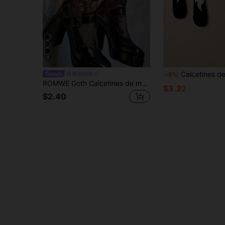
4
Calcetines de Novedad de Halloween Mano con Mano con Diseño de Fant
ROMWE
-8%
ROMWE Goth Calcetines de media pantorrilla de encaje elegante y transparente para mujer
$3.22
$2.40