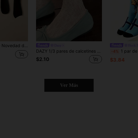
asma y Murciélago, Calcetines a Juego para la Familia de Mujer
Dazy
Hock 
DAZY 1/3 pares de calcetines de malla de verano con volantes de encaje para mujer, blancos, transpirables y versátiles para el otoño
1 par de calcetines unisex de media pantorrilla con estampado 360° ver
-4%
$2.10
$3.84
Ver Más