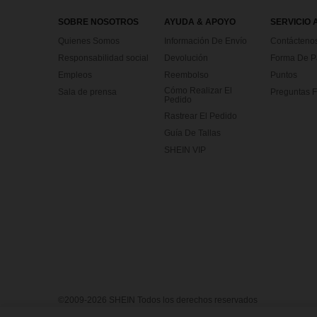
SOBRE NOSOTROS
AYUDA & APOYO
SERVICIO 
Quienes Somos
Información De Envío
Contácteno
Responsabilidad social
Devolución
Forma De 
Empleos
Reembolso
Puntos
Cómo Realizar El
Sala de prensa
Preguntas F
Pedido
Rastrear El Pedido
Guía De Tallas
SHEIN VIP
©2009-2026 SHEIN Todos los derechos reservados
Centro de Privacidad
Política de privacidad y cookies
Términ