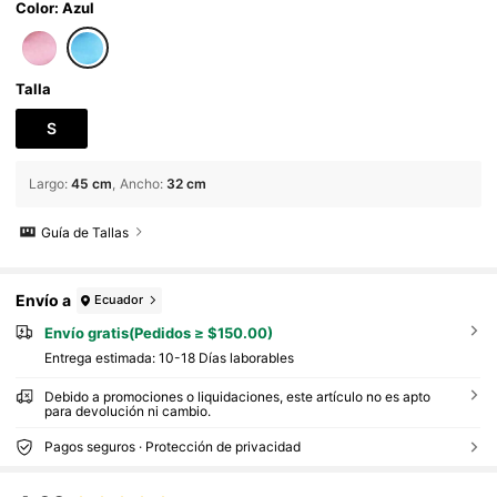
coración para baby shower y familia
Color: Azul
Talla
S
Largo
:
45 cm
Ancho
:
32 cm
Guía de Tallas
Envío a
Ecuador
Envío gratis(Pedidos ≥ $150.00)
Entrega estimada:
10-18 Días laborables
Debido a promociones o liquidaciones, este artículo no es apto
para devolución ni cambio.
Pagos seguros · Protección de privacidad