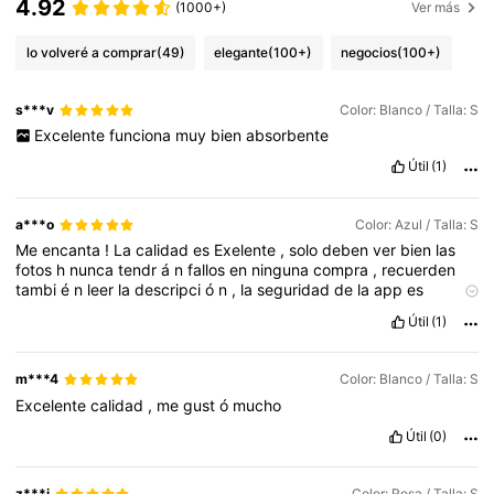
4.92
(1000+)
Ver más
lo volveré a comprar
(49)
elegante
(100+)
negocios
(100+)
s***v
Color: Blanco / Talla: S
Excelente
funciona
muy
bien
absorbente
Útil
(1)
a***o
Color: Azul / Talla: S
Me
encanta
!
La
calidad
es
Exelente
,
solo
deben
ver
bien
las
fotos
h
nunca
tendr
á
n
fallos
en
ninguna
compra
,
recuerden
tambi
é
n
leer
la
descripci
ó
n
,
la
seguridad
de
la
app
es
excepcional
,
gracias
shein
!
Útil
(1)
m***4
Color: Blanco / Talla: S
Excelente
calidad
,
me
gust
ó
mucho
Útil
(0)
z***i
Color: Rosa / Talla: S