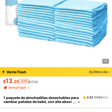
1/7
Venta Flash
¡Último día
13
$
.25
-23%
$17.30
Venta Flash
1 paquete de almohadillas desechables para
4.92
(
1000+
)
cambiar pañales de bebé, con alta absor
ción e impermeables, suaves, portátiles
y cómodas, 25 hojas/paquete, regalos de de