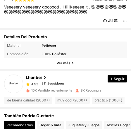
Veeeeery
veeeeery
goooood
.
I
liiiiikeeeee
it
.
😻😻😻😻😻😻😻😻
😻😻😻😻😻😻😻😻😻😻😻😻😻😻😻😻😻😻😻
Útil
(0)
Detalles Del Producto
Material:
Poliéster
911 Seguidores
4.92
Composición:
100% Poliéster
911 Seguidores
4.92
Ver más
911 Seguidores
4.92
911 Seguidores
4.92
Lhanbei
Seguir
911 Seguidores
4.92
n***e
seguido
Hace 1 día
15K Vendido recientemente
8K Recompra
911 Seguidores
4.92
de buena calidad (2000+)
muy cool (2000+)
práctico (1000+)
911 Seguidores
4.92
911 Seguidores
4.92
También Podría Gustarte
911 Seguidores
4.92
Recomendados
Hogar & Vida
Juguetes y Juegos
Textiles Hogar
911 Seguidores
4.92