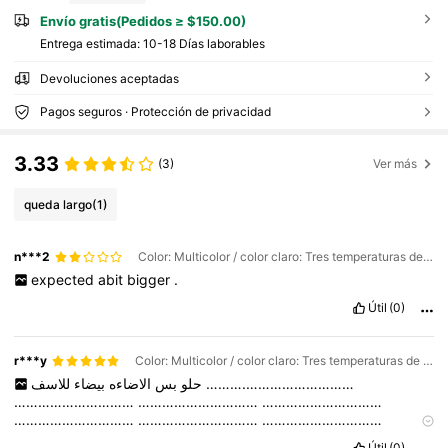
Envío gratis(Pedidos ≥ $150.00)
Entrega estimada:
10-18 Días laborables
Devoluciones aceptadas
Pagos seguros · Protección de privacidad
3.33
(3)
Ver más
queda largo
(1)
n***2
Color: Multicolor / color claro: Tres temperaturas de color ajustables / Talla: 1 pieza, color madera natural
expected
abit
bigger
.
Útil
(0)
r***y
Color: Multicolor / color claro: Tres temperaturas de color ajustables / Talla: 1 pieza marrón
بيضاء
الاضاءه
بس
حلو
للاسف
……….………………………
…………………………
…………………………
…………………………
…………………………
…………………………
…………………………
…………………………
…………………………
…………………………
Útil
(0)