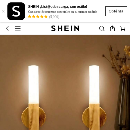
SHEIN-¡List@, descarga, con estilo!
×
Obténla
Consigue descuentos especiales en tu primer pedido
(5,000)