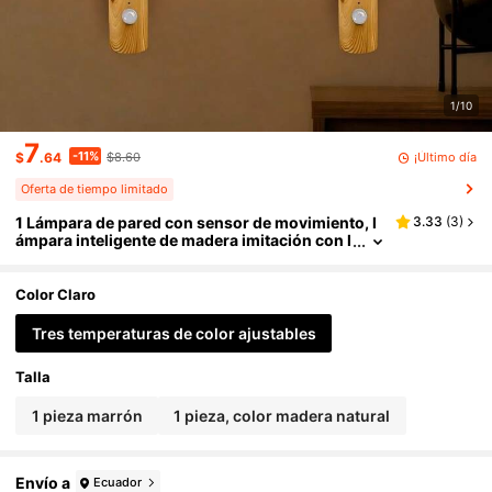
1/10
7
-11%
¡Último día
$
.64
$8.60
Oferta de tiempo limitado
1 Lámpara de pared con sensor de movimiento, l
3.33
(
3
)
ámpara inteligente de madera imitación con l
uz nocturna infrarroja por movimiento, lámp
ara de pared LED recargable para pasillo, tipo de
montaje magnético, para mesa o pared, luz de se
Color Claro
nsor interior, disponible en 3 temperaturas de co
lor
Tres temperaturas de color ajustables
Talla
1 pieza marrón
1 pieza, color madera natural
Envío a
Ecuador