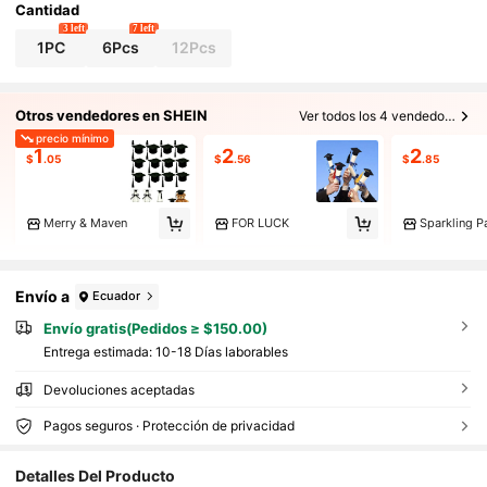
Cantidad
3 left
7 left
1PC
6Pcs
12Pcs
Otros vendedores en SHEIN
Ver todos los 4 vendedores
precio mínimo
1
2
2
$
.05
$
.56
$
.85
Merry & Maven
FOR LUCK
Sparkling P
Envío a
Ecuador
Envío gratis(Pedidos ≥ $150.00)
Entrega estimada:
10-18 Días laborables
Devoluciones aceptadas
Pagos seguros · Protección de privacidad
Detalles Del Producto