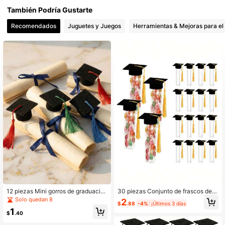
También Podría Gustarte
37K Seguidores
4.87
37K Seguidores
4.87
Recomendados
Juguetes y Juegos
Herramientas & Mejoras para el
37K Seguidores
4.87
12 piezas Mini gorros de graduació
30 piezas Conjunto de frascos de c
n con borla para botellas, decoració
aramelos para fiesta de graduación,
Solo quedan 8
2
$
.88
-4%
¡Últimos 3 días
n para fiesta de graduación, tapone
incluye 15 mini birretes de graduaci
1
s de fieltro para botellas, tapas de b
ón y 15 recipientes de caramelos, a
$
.40
otella de cerveza multicolor, sombr
decuado para invitados y celebraci