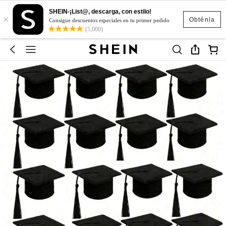
SHEIN-¡List@, descarga, con estilo!
×
Obténla
Consigue descuentos especiales en tu primer pedido
(5,000)