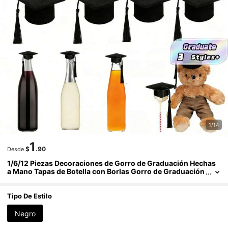
1/14
1
$
.90
Desde
1/6/12 Piezas Decoraciones de Gorro de Graduación Hechas
a Mano Tapas de Botella con Borlas Gorro de Graduación
Mini de Fieltro Negro Adorno para Decoración de Fiesta T
emporada de Graduación Accesorios para Fotos Decoración
de Halloween Suministros para Fiesta de Halloween
Tipo De Estilo
Negro