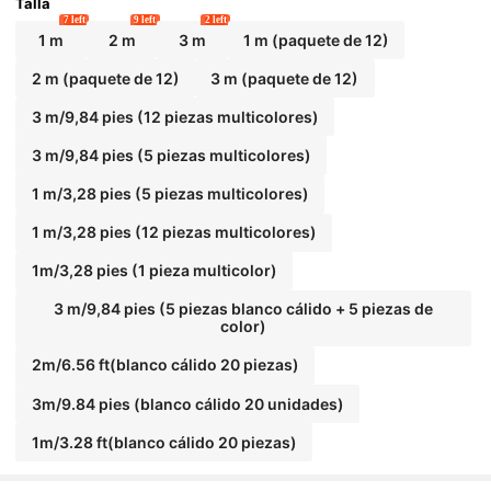
lambre Plateado Centelleantes Adecuadas p
Talla
ara DIY, Fiesta, Boda, Dormitorio, Decoración
7 left
9 left
2 left
Festiva, Opcional 1m/3.28ft (10LED), 2m/6.5
1 m
2 m
3 m
1 m (paquete de 12)
6ft (20LED), 3m/9.84ft (30LED) Tamaños y D
iferentes Cantidades, Luces Blanco Cálido/C
2 m (paquete de 12)
3 m (paquete de 12)
oloridas
3 m/9,84 pies (12 piezas multicolores)
3 m/9,84 pies (5 piezas multicolores)
1 m/3,28 pies (5 piezas multicolores)
1 m/3,28 pies (12 piezas multicolores)
1m/3,28 pies (1 pieza multicolor)
3 m/9,84 pies (5 piezas blanco cálido + 5 piezas de
color)
2m/6.56 ft(blanco cálido 20 piezas)
3m/9.84 pies (blanco cálido 20 unidades)
1m/3.28 ft(blanco cálido 20 piezas)