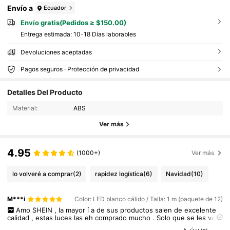
Envío a
Ecuador
Envío gratis(Pedidos ≥ $150.00)
Entrega estimada:
10-18 Días laborables
Devoluciones aceptadas
Pagos seguros · Protección de privacidad
Detalles Del Producto
Material:
ABS
Ver más
4.95
(1000+)
Ver más
lo volveré a comprar
(2)
rapidez logística
(6)
Navidad
(10)
M***i
Color: LED blanco cálido / Talla: 1 m (paquete de 12)
Amo
SHEIN
,
la
mayor
í
a
de
sus
productos
salen
de
excelente
calidad
,
estas
luces
las
eh
comprado
mucho
.
Solo
que
se
les
va
la
pila
muy
r
á
pido
.
Pero
a
ú
n
as
í
las
sigo
comorano
una
y
otra
vez