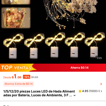
1/25
Ahorra $0.14
1
-12%
$
.06
$1.20
Desde
Ahorros Extra de $0.14
1/5/12/20 piezas Luces LED de Hada Aliment
4.95
(
1000+
)
adas por Batería, Luces de Ambiente, 3 F
unciones, Soporta Destello Rápido, Dest
ello Lento, Encendido Constante, Luces de A