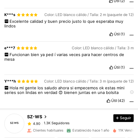
Útil
(2)
.
Las
s
ú
per
recomiendo
y
me
lleg
ó
s
ú
per
r
á
pido
este
pedido
,
todos
los
productos
me
llegaron
bien
protegidos
y
sin
da
ñ
o
alguno
.💯💯💯🥰
K***s
Color: LED blanco cálido / Talla: 2 m (paquete de 12)
Excelente
calidad
y
buen
precio
justo
lo
que
esperaba
muy
lindos
Útil
(1)
e***7
Color: LED blanco cálido / Talla: 3 m
Funcionan
bien
ya
ped
í
varias
veces
para
hacer
centros
de
mesa
Útil
(1)
Y***h
Color: LED blanco cálido / Talla: 3 m (paquete de 12)
1.3K Seguidores
4.90
Hola
mi
gente
los
saludo
ahora
si
empecemos
ok
estas
mini
1.3K Seguidores
4.90
series
son
lindas
en
verdad
😍
bienen
juntas
en
una
bolsita
funcionan
con
una
pila
como
de
reloj
le
quitas
nada
m
á
s
un
c
í
1.3K Seguidores
Útil
(42)
4.90
rculo
de
pl
á
stico
qu
é
traen
y
listo
prenden
muy
lindos
iguales
a
las
publicadas
si
les
sirvi
ó
mi
comentario
regalame
un
like
por
1.3K Seguidores
4.90
favor
SZ-WS
Seguir
1.3K Seguidores
4.90
n***5
seguido
Hace 1 día
1.3K Seguidores
4.90
Clientes habituales
Establecido hace 1 año
11K Vendido