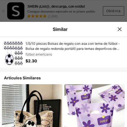
SHEIN-¡List@, descarga, con estilo!
×
Obténla
Consigue descuentos especiales en tu primer pedido
(5,000)
Similar
1/5/10 piezas Bolsas de regalo con asa con tema de fútbol -
Bolsa de regalo redonda portátil para temas deportivos de
fútbol - Bolsas de fiesta de poliéster para eventos deportivos,
fútbol americano
gimnasio, viajes y uso diario
$2.30
Artículos Similares