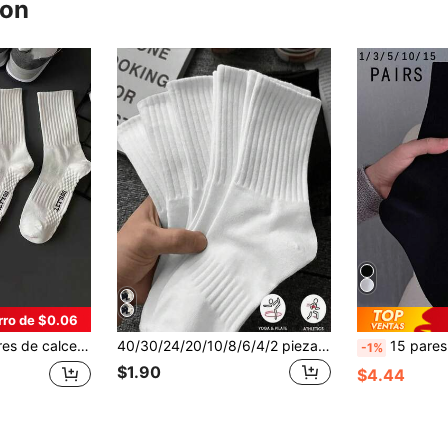
ron
rro de $0.06
 blancos hasta la rodilla con suela de masaje (paquete de 1/3/4/6/10 pares)
40/30/24/20/10/8/6/4/2 piezas de calcetines deportivos cómodos unisex para mujer, adecuados para entrenamiento/otoño/invierno, antibacterianos, negro/blanco, ligeros
15 pares de calcetines de maternidad negros de mujer con 
-1%
$1.90
$4.44