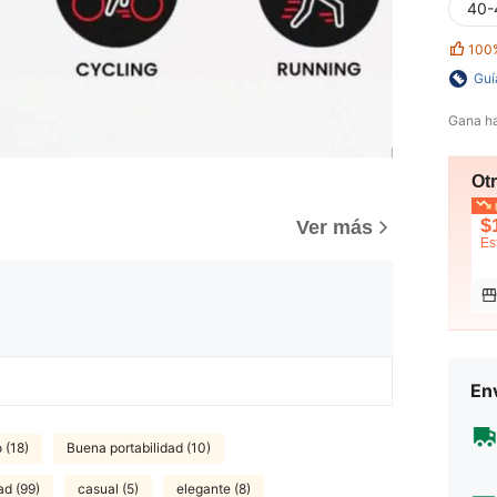
40-
100
Guí
Gana h
Ot
p
$
Ver más
Es
Env
 (18)
Buena portabilidad (10)
ad (99)
casual (5)
elegante (8)