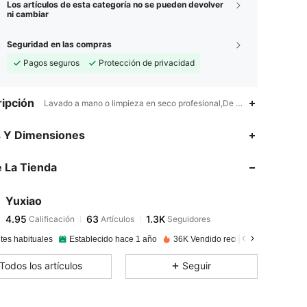
Los artículos de esta categoría no se pueden devolver
ni cambiar
Seguridad en las compras
Pagos seguros
Protección de privacidad
ipción
Lavado a mano o limpieza en seco profesional,De uso Diario y Casu
4.95
63
1.3K
s Y Dimensiones
4.95
63
1.3K
 La Tienda
4.95
63
1.3K
4.95
63
1.3K
Yuxiao
4.95
63
1.3K
Calificación
Artículos
Seguidores
k***7
seguido
Hace 1 día
4.95
63
1.3K
tes habituales
Establecido hace 1 año
36K Vendido recientemente
4.95
63
1.3K
Todos los artículos
Seguir
4.95
63
1.3K
4.95
63
1.3K