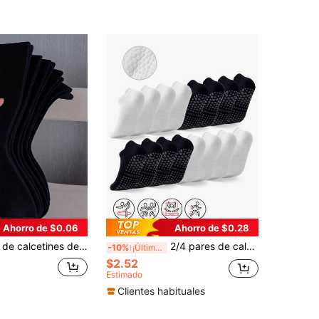
Ahorro de $0.06
Ahorro de $0.28
puño ancho, cómodos y minimalistas, calcetines de media pantorrilla que absorben la humedad (1/3/5/10/15 pares)
2/4 pares de calcetines cortos negros y blancos de mujer para yoga/pilates/danza con agarre, calcetines transpirables para el tobillo antideslizantes para el piso, suaves y cómodos
-10%
¡Últimos 3 días
$2.52
Estimado
Clientes habituales