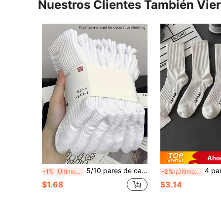
Nuestros Clientes También Vie
Aho
5/10 pares de calcetines blancos puros para hombre, estilo americano, absorbentes de humedad, transpirables, para uso diario/deportivo, hasta media pantorrilla, estilo unisex para parejas 1/15/20 pares
4 pares de calcetines deportivos
-1%
¡Últimos 3 días
-2%
¡Últimos 3 días
$1.68
$3.14