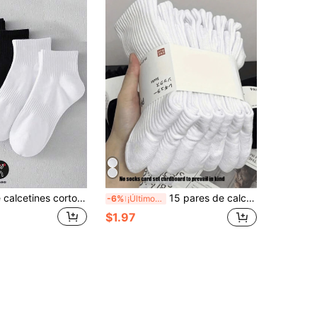
5/10 pares de calcetines cortos deportivos, unisex, suaves, que absorben la humedad y resisten los olores, transpirables, de unicolor, con forro de punto, regalo perfecto para hombres y mujeres
15 pares de calcetines deportivos para todas las estaciones para hombres y mujeres, calcetines blancos resistentes al olor y que absorben la humedad, engrosados. Calcetines cómodos para uso diario, calcetines casuales para parejas, calcetines para mujeres, calcetines lindos, calcetines para niñas, calcetines para otoño/invierno/primavera, con detalle de malla, diseño de orificio guía, que absorben la humedad, suaves y lisos, adecuados para diversas festividades, deportes, ocio, negocios y uso diario, se pueden usar todo el año (1/2/3/4/6/10/15 pares)
-6%
¡Últimos 3 días
$1.97