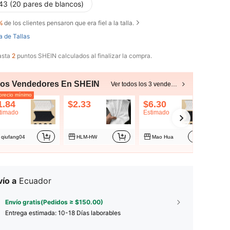
43 (20 pares de blancos)
%
de los clientes pensaron que era fiel a la talla.
a de Tallas
asta
2
puntos SHEIN calculados al finalizar la compra.
ros Vendedores En SHEIN
Ver todos los 3 vendedores
recio mínimo
1.84
$2.33
$6.30
timado
Estimado
qiufang04
HLM-HW
Mao Hua
ío a
Ecuador
Envío gratis(Pedidos ≥ $150.00)
Entrega estimada:
10-18 Días laborables