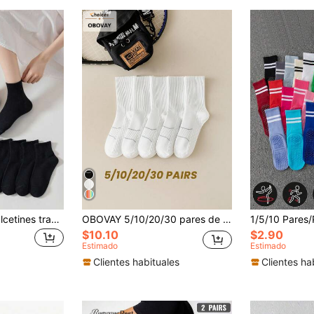
1/5/10 pares de calcetines transpirables de media pantorrilla para hombre, negros para negocios & deportes primavera verano otoño
OBOVAY 5/10/20/30 pares de calcetines deportivos blancos para mujer, con suela de masaje, para correr, de media pantorrilla, finos y transpirables para verano, para baloncesto, de secado rápido, cortos, antiolor y absorbentes de sudor
$10.10
$2.90
Estimado
Estimado
Clientes habituales
Clientes ha