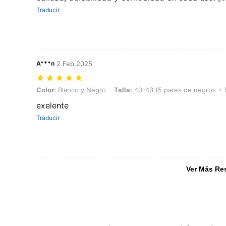
Traducir
A***n
2 Feb,2025
Color: Blanco y Negro, Talla: 40-43 (5 pares de negros + 5 pares d
Color:
Blanco y Negro
Talla:
40-43 (5 pares de negros + 
exelente
Traducir
Ver Más Re