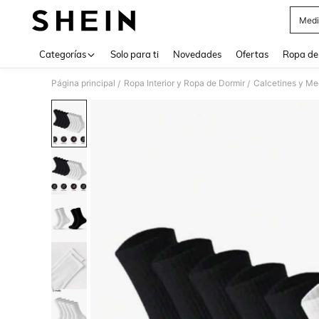
Medi
Use up 
Categorías
Solo para ti
Novedades
Ofertas
Ropa de
Página principal
Ropa Interior y Ropa de Dormir
Calcetines y Me
/
/