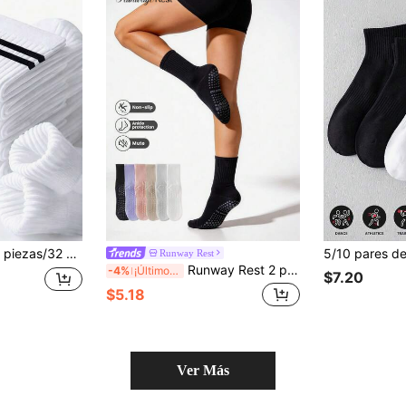
tes al olor, adecuados para deportes, otoño/invierno, cálidos, regalo del Día de la Madre, 24 piezas/20 piezas/18 piezas/12 piezas/6 piezas/4 piezas/2 piezas
Runway Rest
Runway Rest 2 pares de calcetines deportivos de media caña de estilo sencillo, con combinación multicolor, costillas verticales, cintura, suela antideslizante, estilo de pareja, apto para todas las estaciones, de tela de punto transpirable, estilo ins, aptos para el hogar, ejercicio, yoga, pilates, como regalo
-4%
¡Últimos 3 días
$7.20
$5.18
Ver Más