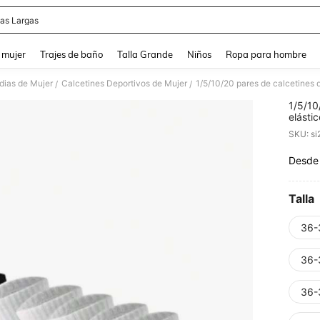
as Largas
and down arrow keys to navigate search Búsqueda reciente and Busca y Encuentr
 mujer
Trajes de baño
Talla Grande
Niños
Ropa para hombre
dias de Mujer
Calcetines Deportivos de Mujer
/
/
1/5/10
elásti
balonc
SKU: s
calcet
Desde
PR
Talla
36-
36-
36-