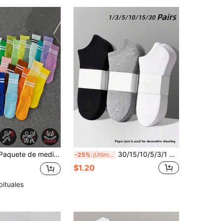
1/5/10 Pares/Paquete de medias de mujer de dos barras de colores macarrón aleatorios para primavera y otoño, con suela de silicona con agarre, adecuado para yoga, pilates, entrenamiento, danza en interiores con pantalones de yoga y ropa deportiva, media caña
30/15/10/5/3/1 Par de Calcetines de Moda para Mujer en unicolor Negro, Blanco, Gris, Minimalistas, Cómodos y Multifuncionales, Adecuados para Uso Casual Diario, Talla 36-43
-25%
¡Últimos 2 días
$1.20
bituales