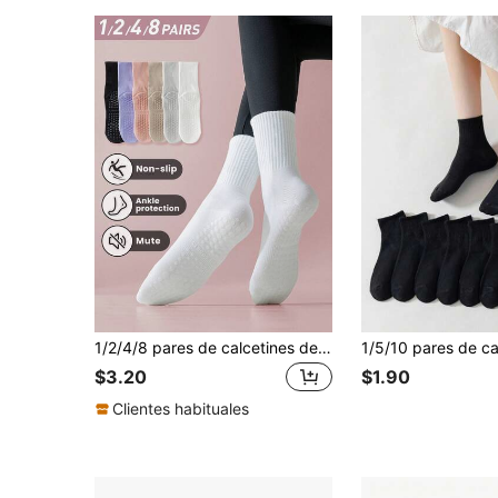
1/2/4/8 pares de calcetines deportivos de media caña para mujer, multicolores con patchwork y rayas verticales, de punto transpirable, cintura alta, suela de goma antideslizante, estilo pareja, para todas las estaciones, diseño minimalista tipo Ins, aptos para casa, fitness, yoga, pilates y otros deportes, también se pueden usar como regalo festivo
$3.20
$1.90
Clientes habituales