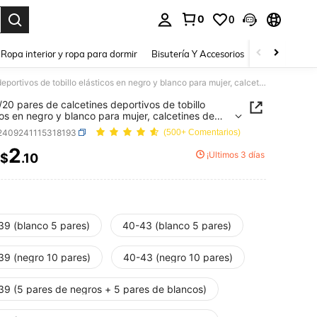
0
0
a. Press Enter to select.
Ropa interior y ropa para dormir
Bisutería Y Accesorios
Zapatos
H
1/5/10/20 pares de calcetines deportivos de tobillo elásticos en negro y blanco para mujer, calcetines de baloncesto transpirables adecuados para ciclismo, calcetines largos
/20 pares de calcetines deportivos de tobillo
cos en negro y blanco para mujer, calcetines de
esto transpirables adecuados para ciclismo,
i2409241115318193
(500+ Comentarios)
ines largos
2
¡Últimos 3 días
$
.10
ICE AND AVAILABILITY
39 (blanco 5 pares)
40-43 (blanco 5 pares)
39 (negro 10 pares)
40-43 (negro 10 pares)
39 (5 pares de negros + 5 pares de blancos)