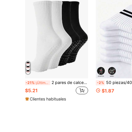
2 pares de calcetines antideslizantes de Pilates para mujeres, calcetines de yoga negros y blancos con agarre, gimnasio, otoño
50 piezas/40 piezas/32 piezas Calcetines largos de media pantorrilla unisex gruesos, cómodos calcetines de negocios casuales a rayas. Textura de piel de tiburón, suaves y ligeros, resisten
-21%
¡Últimos 3 días
-2%
$5.21
$1.87
Clientes habituales