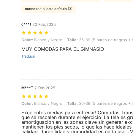
nunca recibí este artículo (3)
c***f
20 Feb,2025
Color: Blanco y Negro, Talla: 36-39 (5 pares de negros + 5 pares de
Color:
Blanco y Negro
Talla:
36-39 (5 pares de negros + 
MUY COMODAS PARA EL GIMNASIO
Traducir
M***T
7 Feb,2025
Color: Blanco y Negro, Talla: 36-39 (5 pares de negros + 5 pares de
Color:
Blanco y Negro
Talla:
36-39 (5 pares de negros + 
Excelentes medias para entrenar! Cómodas, transp
que se resbalen durante el ejercicio. La tela es 
amortiguación en las zonas clave sin generar exc
mantienen los pies secos, lo que las hace ideales
calidad, durabilidad y comodidad en cada uso. 