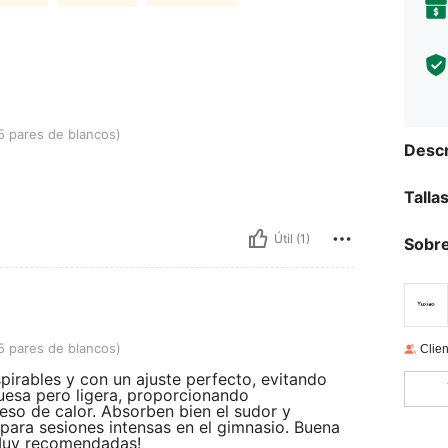
 blancos)
5 pares de blancos)
Descr
Talla
Útil (1)
Sobre
 blancos)
5 pares de blancos)
Clien
irables y con un ajuste perfecto, evitando
gruesa pero ligera, proporcionando
eso de calor. Absorben bien el sudor y
 para sesiones intensas en el gimnasio. Buena
¡Muy recomendadas!