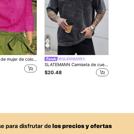
23
blusa casual elegante de manga larga con bolsillo, esencial para uso diario, vacaciones, viajes, primavera, verano, otoño e invierno
SLATEMANN
SLATEMANN Camiseta de cuello redondo de manga corta de unicolor casual para hombres
$20.48