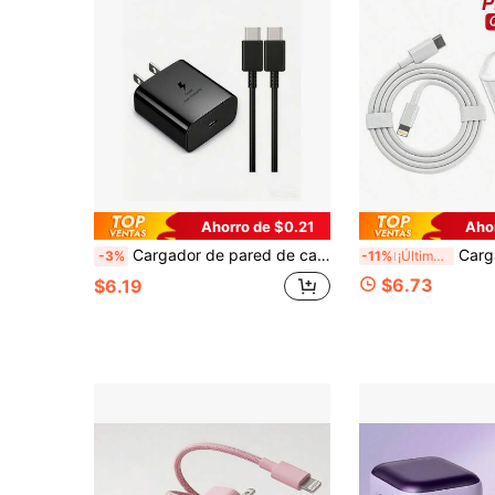
Ahorro de $0.21
Aho
Cargador de pared de carga súper rápida de 45W Tipo C USB-C, compatible con Samsung Galaxy S22 Ultra/S22+/S22, Note 10+/Note 20/S20/S21, Z Fold 4/Z Flip 4, Galaxy Tab S7/S7+/S8/S8+/S8 Ultra, incluye cable de carga rápida de 3.3/6.6 pies, compatible con Huawei y otros teléfonos, compatible con iPhone 16/16 Pro/16 Pro Max/16 Plus/15/15 Pro/15 Plus/15 Pro Max
Cargador rápido PD de 30W + Cable de carga rápida PD, compatible
-3%
-11%
¡Últimos 3 días
$6.73
$6.19