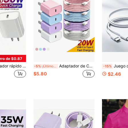
rro de $0.87
 con iPhone 14 Pro Max/14 Pro/14 Plus/14/13/12/11/XS Max/XR/X y series iPad, adaptador de carga rápida adecuado para viajes, oficina, dormitorio y hogar
Adaptador de Cargador de Pared de 20W con Enchufe de EE. UU., Carga Rápida USB-C Tipo, con Cable de Carga Trenzado de Nailon USB-C a Tipo-C de 3.3FT/100cm de Largo, Compatible con IPhone 17 Pro Max/17 Pro/17/16 Pro Max/16 Pro/16/15 Pro Max/15 Pro/15 y talla grande Kit de Carga Portátil - Rosa/Púrpura/Azul/Blanco
Juego de Cargador Rápido de 20W [Cargador de Pared USB C + Cable d
-5%
¡Últimos 3 días
-15%
$5.80
$2.46