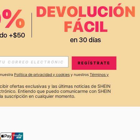
APP
S EXCLUSIVAS, PROMOCIONES Y NOTICIAS DE SHEIN
REGÍSTRATE
Suscribir
a nuestra
Política de privacidad y cookies
y nuestros
Términos y
Suscribirte
cibir ofertas exclusivas y las últimas noticias de SHEIN 
ectrónico. Entiendo que puedo comunicarme con SHEIN 
la suscripción en cualquier momento.
Suscribir