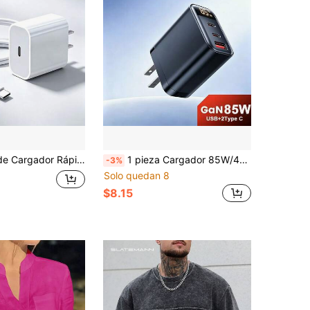
e Datos Largo Tipo-C a Tipo-C de 3.3 pies/100cm] Compatible con iPhone 17 Pro Max/17 Pro/17/Air/16/15 Pro, 16 Plus/15 Plus, 16/15/ Juego de Adaptador
1 pieza Cargador 85W/45W/30W 2 Type-C + 1 USB Type-C Carga Rápida QC4.0 Adaptador de Pared Compatible con IPhone 17 Pro Max/17 Pro/17/Air/16/15/14/13/12/11/XS/XR/8/7/6/ S25/S24/S23/S22/S21/S20 Ultra Plus/ Todas las Series Cargador Universal de Carga Rápida
-3%
Solo quedan 8
$8.15