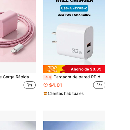
Ahorro de $0.39
o de Nailon de 3.3 pies/100cm Anti-Enredos Cable de Datos USB-C a Apple IOS Juego de Carga, Compatible con IPhone 14 13 12 11 Pro Max Plus Juego de Carga Portátil
Cargador de pared PD de 33W, enchufe estadounidense, adaptador de cargador PD3.0 rápido tipo C, compatible con teléfonos inteligentes Apple/Android, cámaras, reproductores MP3, etc. Adecuado para viajes, oficina, dormitorio y multipuerto para el hogar
-9%
$4.01
Clientes habituales