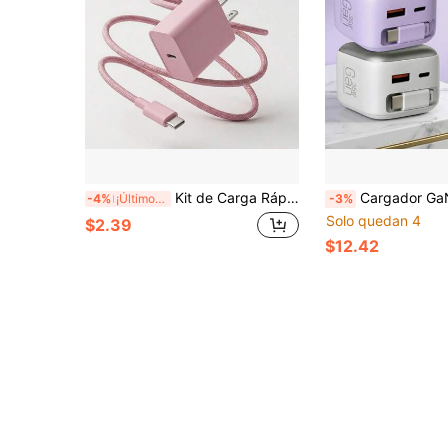
Kit de Carga Rápida Apple 20W Cargador de Pared Rosa, con Cable de Carga Trenzado de Nailon de 3.3FT/100cm Anti-Enredos Línea de Datos USB-C a Apple IOS, Compatible con IPhone 14 13 12 11 Pro Max Plus Kit de Carga Portátil
Cargador GaN 120W Adaptador de Carga Rápida Puerto Dual USB A+C con Cable Tipo C Integrado Cargador de Pared Tipo C PD QC Cargador USB Cargador de
-4%
¡Últimos 3 días
-3%
Solo quedan 4
$2.39
$12.42