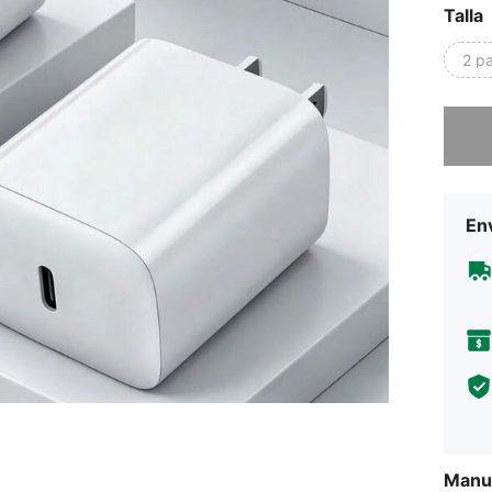
Talla
2 p
Lo sent
Env
Manua