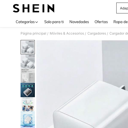
Adap
Use up 
Categorías
Solo para ti
Novedades
Ofertas
Ropa de
Página principal
Móviles & Accesorios
Cargadores
Cargador d
/
/
/