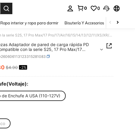
0
0
a. Press Enter to select.
Ropa interior y ropa para dormir
Bisutería Y Accesorios
Zapatos
H
1-3 piezas Adaptador de pared de carga rápida PD 20W compatible con la serie S25, 17 Pro Max/17 Pro/17/Air/16/15/14/13/12/11/XS/XR/S25/S24/S23/S22/S21/S20 Ultra Plus// Serie
ezas Adaptador de pared de carga rápida PD
mpatible con la serie S25, 17 Pro Max/17
/Air/16/15/14/13/12/11/XS/XR/S25/S24/S23/S22/S
w260606113123315281083
 Ultra Plus// Serie
80
$4.90
-2%
ICE AND AVAILABILITY
fe(Voltaje):
o de Enchufe A USA (110-127V)
nco