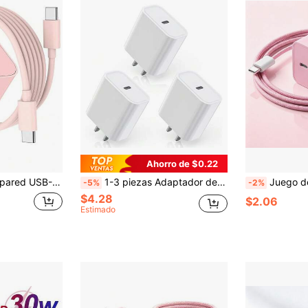
Ahorro de $0.22
/Pro/Pro Max, Galaxy S25/S24/S23/S22/S21/S20/Ultra/Note 20/10, carga rápida de 20W PD, color rosa
1-3 piezas Adaptador de pared de carga rápida PD de 20W compatible con Samsung S25 Series, 17 Pro Max/17 Pro/17/Air/16/15/14/13/12/11/XS/XR, S25/S24/S23/S22/S21/S20 Ultra Plus, Series
Juego de Carga Rápida de Pared 20W Adaptador de Carga Rosa, con Cable de Carga Trenzad
-5%
-2%
$4.28
$2.06
Estimado