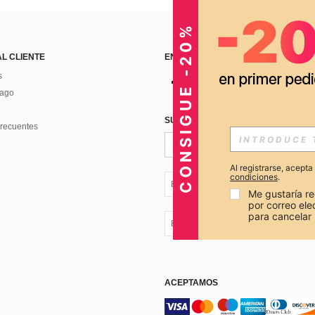
CONSIGUE -20%
AL CLIENTE
ENCUÉNTRANOS EN
s
Pago
SUSCRÍBETE PARA RECIBIR OFERTA
recuentes
Al registrarse, acept
condiciones
.
EC + 593
Me gustaría re
por correo el
para cancelar 
EC + 593
ACEPTAMOS