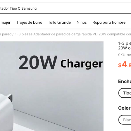
tador Tipo C Samsung
and down arrow keys to navigate search Búsqueda reciente and Busca y Encuentr
 mujer
Trajes de baño
Talla Grande
Niños
Ropa para hombre
e pared
/
1-3 pi
20W co
Pro/17
SKU: s
21/S20
4
$
.
PR
Enchu
Tip
Color
Bla