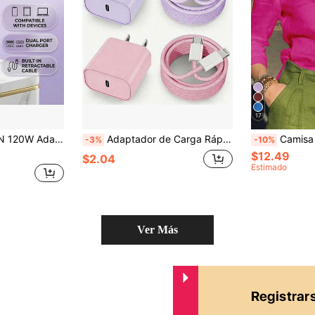
17
 Pared Duradero Compatible con iPhone 17 Pro Max/17 Pro/17/16/15, Auriculares, Tabletas, Relojes, Adaptador de Teléfono de la Serie
Adaptador de Carga Rápida PD 20W Color Macaron + Cable de Carga Rápida de Transferencia de Datos de Alta Eficiencia de 3.3ft/100cm Juego de Cargador Compatible con IPhone 14 Pro Max/14 Pro/14 Plus/14/13/12/11/XS/XR/8/7/6/ Series
Camisa de mujer de color sólido con cuello en V y botones, 
-3%
-10%
$12.49
$2.04
Estimado
Ver Más