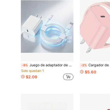
Juego de adaptador de carga rápida de 20W, cable de datos de carga rápida Tipo C a Lightning de 3.3 pies/100 cm, juego de cargador compatible con iPhone 14/13/12/11 Pro Max Plus/8/7/iPod
Cargador de pared USB-C de 20W con cable de datos USB-C a Tipo-C de 6.6ft/3.3ft, compatible con iPhone 17/16/15
-9%
-2%
Solo quedan 1
$5.60
$2.09