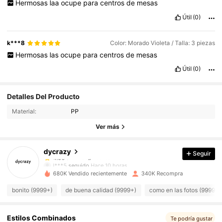
Hermosas
laa
ocupe
para
centros
de
mesas
Útil
(0)
k***8
Color: Morado Violeta / Talla: 3 piezas
Hermosas
las
ocupe
para
centros
de
mesas
Útil
(0)
19K Seguidores
4.90
Detalles Del Producto
19K Seguidores
4.90
Material:
PP
19K Seguidores
4.90
Ver más
19K Seguidores
4.90
dycrazy
Seguir
19K Seguidores
4.90
l***5
seguido
Hace 10 horas
19K Seguidores
4.90
680K Vendido recientemente
340K Recompra
19K Seguidores
4.90
bonito (9999+)
de buena calidad (9999+)
como en las fotos (9999+)
19K Seguidores
4.90
19K Seguidores
4.90
Estilos Combinados
Te podría gustar