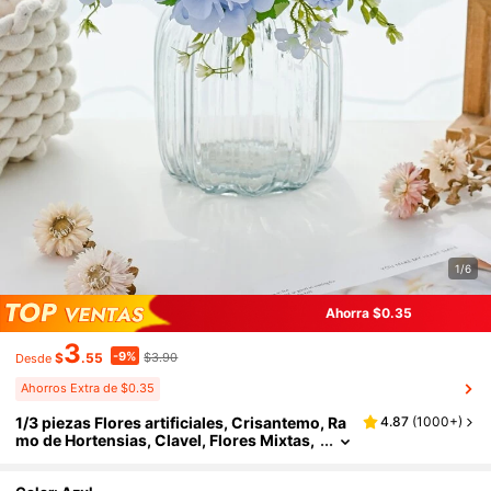
1/6
Ahorra $0.35
3
-9%
$
.55
$3.90
Desde
Ahorros Extra de $0.35
1/3 piezas Flores artificiales, Crisantemo, Ra
4.87
(
1000+
)
mo de Hortensias, Clavel, Flores Mixtas,
Decoración del hogar, Restaurante, Dor
mitorio, Arreglo Floral, Boda, Ramo de Novia,