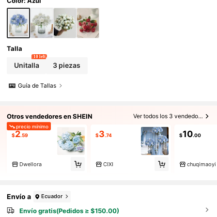
Corsage de Muñeca, Boutonnière, Materiale
Color: Azul
s para Coronas DIY, Decoración de Fiesta de
Cumpleaños, Regalo del Día de San Valentín
y Año Nuevo, Regalo de Graduación, Decora
ción de Otoño
Talla
10 left
Unitalla
3 piezas
Guía de Tallas
Otros vendedores en SHEIN
Ver todos los 3 vendedores
precio mínimo
2
3
10
$
.59
$
.74
$
.00
Dwellora
CIXI
chuqimaoyi
Envío a
Ecuador
Envío gratis(Pedidos ≥ $150.00)