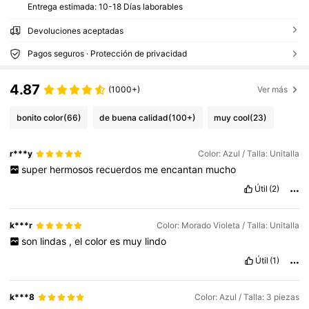
Entrega estimada:
10-18 Días laborables
Devoluciones aceptadas
Pagos seguros · Protección de privacidad
4.87
(1000+)
Ver más
bonito color
(66)
de buena calidad
(100+)
muy cool
(23)
r***y
Color: Azul / Talla: Unitalla
super
hermosos
recuerdos
me
encantan
mucho
Útil
(2)
k***r
Color: Morado Violeta / Talla: Unitalla
son
lindas
,
el
color
es
muy
lindo
Útil
(1)
k***8
Color: Azul / Talla: 3 piezas