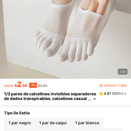
1/34
2
-5%
¡Últimos 3 días
$
.66
$2.80
Desde
1/3 pares de calcetines invisibles separadores
4.81
(
500+
)
de dedos transpirables, calcetines casual
es antideslizantes, calcetines de barco pa
ra mujer
Tipo De Estilo
1 par negro
1 par de caqui
1 par blanco