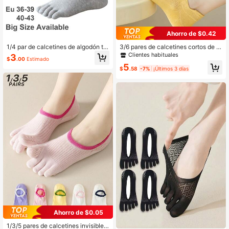
Ahorro de $0.42
1/4 par de calcetines de algodón tra
3/6 pares de calcetines cortos de m
nspirables de corte bajo para mujer,
ujer de colores surtidos, unicolor, m
Clientes habituales
3
$
.00
Estimado
calcetines invisibles de unicolor, ad
alla, talón con pestaña, primavera/v
5
ecuados para deportes o uso diario
erano delgados, unisex, tejido de pu
$
.58
-7%
¡Últimos 3 días
nto, estilo Ins, estilo minimalista, cal
cetines de cinco dedos, hogar, trans
porte, uso diario casual, deportes, r
egalo de vacaciones
Ahorro de $0.05
1/3/5 pares de calcetines invisibles