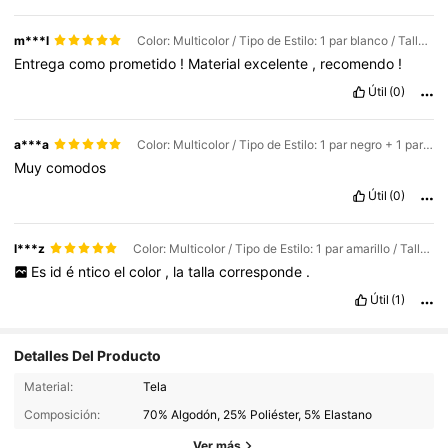
m***l
Color: Multicolor / Tipo de Estilo: 1 par blanco / Talla: 36-39
Entrega
como
prometido
!
Material
excelente
,
recomendo
!
Útil
(0)
a***a
Color: Multicolor / Tipo de Estilo: 1 par negro + 1 par blanco + 1 par caqui / Talla: 36-39
Muy
comodos
Útil
(0)
l***z
Color: Multicolor / Tipo de Estilo: 1 par amarillo / Talla: 36-39
Es
id
é
ntico
el
color
,
la
talla
corresponde
.
Útil
(1)
Detalles Del Producto
4K Seguidores
4.90
Material:
Tela
4K Seguidores
4.90
Composición:
70% Algodón, 25% Poliéster, 5% Elastano
4K Seguidores
4.90
Ver más