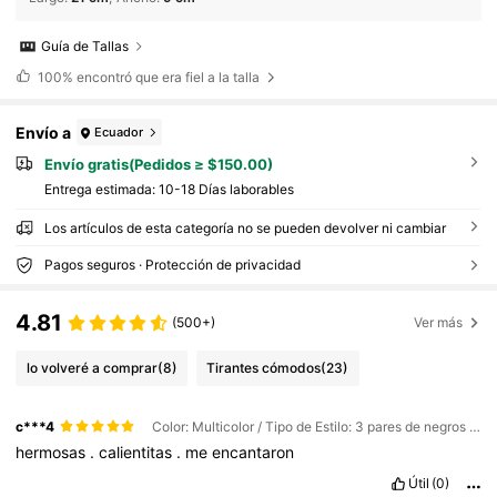
Guía de Tallas
100%
encontró que era fiel a la talla
Envío a
Ecuador
Envío gratis(Pedidos ≥ $150.00)
Entrega estimada:
10-18 Días laborables
Los artículos de esta categoría no se pueden devolver ni cambiar
Pagos seguros · Protección de privacidad
4.81
(500+)
Ver más
lo volveré a comprar
(8)
Tirantes cómodos
(23)
c***4
Color: Multicolor / Tipo de Estilo: 3 pares de negros / Talla: 36-39
hermosas
.
calientitas
.
me
encantaron
Útil
(0)