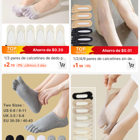
Ahorro de $0.20
Ahorro de $0.01
1/3 pares de calcetines de dedo par
1/2/4/6 pares de calcetines sin ded
a mujer de primavera/verano, calce
os para mujer, calcetines invisibles
2
1
$
.70
-7%
¡Últimos 3 días
$
.59
-1%
tines invisibles tipo barco, calcetine
antideslizantes de corte bajo y delg
s separadores de dedos, sin desliza
ados, para verano y otoño
miento de baja altura, sin fugas de b
ordes, calcetines de cinco dedos de
color contrastante