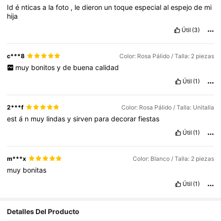
Id
é
nticas
a
la
foto
,
le
dieron
un
toque
especial
al
espejo
de
mi
hija
Útil
(3)
c***8
Color: Rosa Pálido / Talla: 2 piezas
muy
bonitos
y
de
buena
calidad
Útil
(1)
2***f
Color: Rosa Pálido / Talla: Unitalla
est
á
n
muy
lindas
y
sirven
para
decorar
fiestas
Útil
(1)
m***x
Color: Blanco / Talla: 2 piezas
muy
bonitas
Útil
(1)
Detalles Del Producto