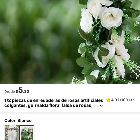
1/14
5
$
.30
Desde
1/2 piezas de enredaderas de rosas artificiales
4.91
(
100+
)
colgantes, guirnalda floral falsa de rosas,
hiedra de ratán, planta de rosa de seda fal
sa con hojas verdes, para fiesta, boda, hogar,
dormitorio, comedor, cumpleaños, alféizar de
Color: Blanco
ventana, jardín, balcón, columpio, chimenea,
centro de mesa de comedor, decoración de pa
red