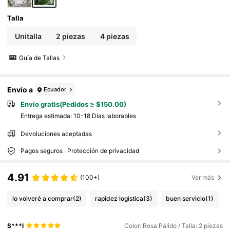
Talla
Unitalla
2 piezas
4 piezas
Guía de Tallas
Envío a
Ecuador
Envío gratis(Pedidos ≥ $150.00)
Entrega estimada:
10-18 Días laborables
Devoluciones aceptadas
Pagos seguros · Protección de privacidad
4.91
(100+)
Ver más
lo volveré a comprar
(2)
rapidez logística
(3)
buen servicio
(1)
S***l
Color: Rosa Pálido / Talla: 2 piezas