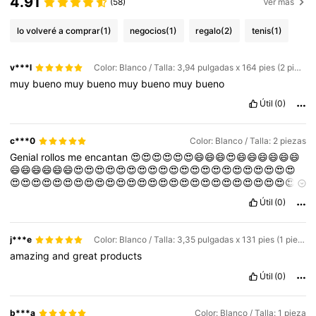
4.91
(58)
Ver más
lo volveré a comprar
(1)
negocios
(1)
regalo
(2)
tenis
(1)
v***l
Color: Blanco / Talla: 3,94 pulgadas x 164 pies (2 piezas)
muy
bueno
muy
bueno
muy
bueno
muy
bueno
Útil
(0)
c***0
Color: Blanco / Talla: 2 piezas
Genial
rollos
me
encantan
😍😍😍😍😍😍😄😄😄😍😄😄😄😄😄😄
😄😄😄😄😄😄😍😍😍😍😍😍😍😍😍😍😍😍😍😍😍😍😍😍😍😍😍
😍😍😍😍😍😍😍😍😍😍😍😍😍😍😍😍😍😍😍😍😍😍😍😍😍😍😍
😍😍😍😍😍😍😍😍😍😍😍😍😍😍😍😍😍😍😍😍😍😍😍😍😍😍😍
Útil
(0)
😍😍😍😍😍😍😍😍😍😍😍😍😍😍😍😄😄😄😄😄😄😄😄😄😄😄😄
😄😄😄😄😄😄😄😄😄😄😄😄😄😄😄😄😄😄😄😄😄😄😄😄😄😄😄
😄😄😄😄😄😄😄😄😄😄😄😄😄😄😄😄😄😄😄😄😄😄😄😄😄😄😄
j***e
Color: Blanco / Talla: 3,35 pulgadas x 131 pies (1 pieza)
😄😄😄😍😍😍😍😍😍😍😍😍😍😍😍😍😍😍😍😍😍😍😍😍😍😍😍
amazing
and
great
products
😍😍😍😍😍😍😍
Útil
(0)
b***a
Color: Blanco / Talla: 1 pieza