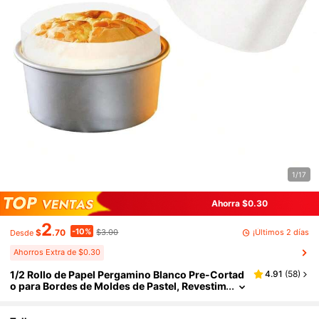
1/17
Ahorra $0.30
2
-10%
¡Últimos 2 días
$
.70
$3.00
Desde
Ahorros Extra de $0.30
1/2 Rollo de Papel Pergamino Blanco Pre-Cortad
4.91
(
58
)
o para Bordes de Moldes de Pastel, Revestim
ientos Duraderos Resistentes al Aceite y al C
alor, Suministros de Horneado Fáciles de Limpia