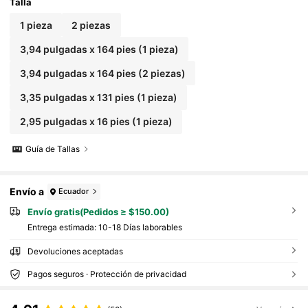
r para Moldes de Pastel Redondos y Moldes Des
Talla
montables de Tarta de Queso, Ideal para Hornea
do de Cumpleaños y Festividades
1 pieza
2 piezas
3,94 pulgadas x 164 pies (1 pieza)
3,94 pulgadas x 164 pies (2 piezas)
3,35 pulgadas x 131 pies (1 pieza)
2,95 pulgadas x 16 pies (1 pieza)
Guía de Tallas
Envío a
Ecuador
Envío gratis(Pedidos ≥ $150.00)
Entrega estimada:
10-18 Días laborables
Devoluciones aceptadas
Pagos seguros · Protección de privacidad