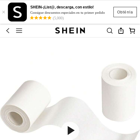
SHEIN-¡List@, descarga, con estilo!
×
Obténla
Consigue descuentos especiales en tu primer pedido
(5,000)