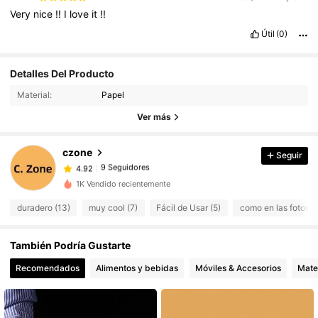
Very
nice
!!
I
love
it
!!
Útil
(0)
Detalles Del Producto
Material:
Papel
Ver más
czone
Seguir
9 Seguidores
4.92
1K Vendido recientemente
9 Seguidores
4.92
duradero (13)
muy cool (7)
Fácil de Usar (5)
como en las fotos (
9 Seguidores
4.92
9 Seguidores
4.92
También Podría Gustarte
9 Seguidores
4.92
Recomendados
Alimentos y bebidas
Móviles & Accesorios
Mater